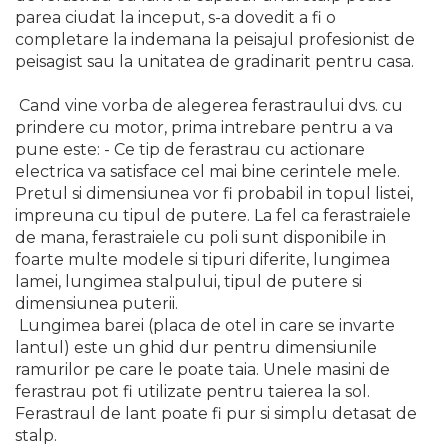
parea ciudat la inceput, s-a dovedit a fi o
completare la indemana la peisajul profesionist de
peisagist sau la unitatea de gradinarit pentru casa.
Cand vine vorba de alegerea ferastraului dvs. cu
prindere cu motor, prima intrebare pentru a va
pune este: - Ce tip de ferastrau cu actionare
electrica va satisface cel mai bine cerintele mele.
Pretul si dimensiunea vor fi probabil in topul listei,
impreuna cu tipul de putere. La fel ca ferastraiele
de mana, ferastraiele cu poli sunt disponibile in
foarte multe modele si tipuri diferite, lungimea
lamei, lungimea stalpului, tipul de putere si
dimensiunea puterii.
Lungimea barei (placa de otel in care se invarte
lantul) este un ghid dur pentru dimensiunile
ramurilor pe care le poate taia. Unele masini de
ferastrau pot fi utilizate pentru taierea la sol.
Ferastraul de lant poate fi pur si simplu detasat de
stalp.