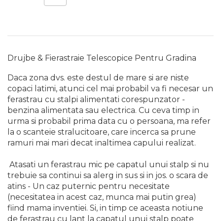
Drujbe & Fierastraie Telescopice Pentru Gradina
Daca zona dvs. este destul de mare si are niste
copaci latimi, atunci cel mai probabil va fi necesar un
ferastrau cu stalpi alimentati corespunzator -
benzina alimentata sau electrica. Cu ceva timp in
urma si probabil prima data cu o persoana, ma refer
la o scanteie stralucitoare, care incerca sa prune
ramuri mai mari decat inaltimea capului realizat.
Atasati un ferastrau mic pe capatul unui stalp si nu
trebuie sa continui sa alerg in sus si in jos. o scara de
atins - Un caz puternic pentru necesitate
(necesitatea in acest caz, munca mai putin grea)
fiind mama inventiei. Si, in timp ce aceasta notiune
de ferastrau cu lant la capatul unui stalp poate