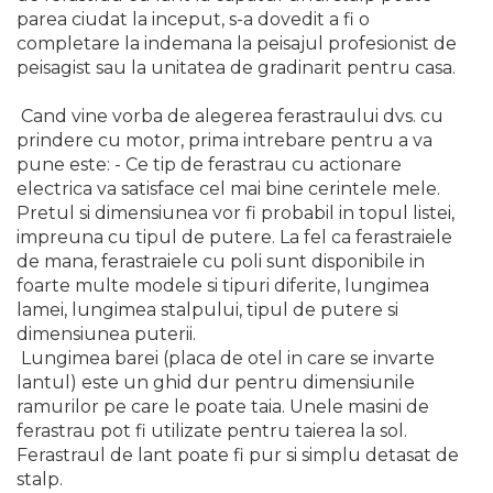
parea ciudat la inceput, s-a dovedit a fi o
completare la indemana la peisajul profesionist de
peisagist sau la unitatea de gradinarit pentru casa.
Cand vine vorba de alegerea ferastraului dvs. cu
prindere cu motor, prima intrebare pentru a va
pune este: - Ce tip de ferastrau cu actionare
electrica va satisface cel mai bine cerintele mele.
Pretul si dimensiunea vor fi probabil in topul listei,
impreuna cu tipul de putere. La fel ca ferastraiele
de mana, ferastraiele cu poli sunt disponibile in
foarte multe modele si tipuri diferite, lungimea
lamei, lungimea stalpului, tipul de putere si
dimensiunea puterii.
Lungimea barei (placa de otel in care se invarte
lantul) este un ghid dur pentru dimensiunile
ramurilor pe care le poate taia. Unele masini de
ferastrau pot fi utilizate pentru taierea la sol.
Ferastraul de lant poate fi pur si simplu detasat de
stalp.