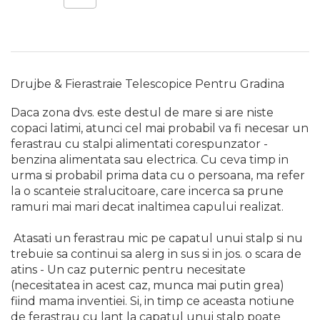
Drujbe & Fierastraie Telescopice Pentru Gradina
Daca zona dvs. este destul de mare si are niste
copaci latimi, atunci cel mai probabil va fi necesar un
ferastrau cu stalpi alimentati corespunzator -
benzina alimentata sau electrica. Cu ceva timp in
urma si probabil prima data cu o persoana, ma refer
la o scanteie stralucitoare, care incerca sa prune
ramuri mai mari decat inaltimea capului realizat.
Atasati un ferastrau mic pe capatul unui stalp si nu
trebuie sa continui sa alerg in sus si in jos. o scara de
atins - Un caz puternic pentru necesitate
(necesitatea in acest caz, munca mai putin grea)
fiind mama inventiei. Si, in timp ce aceasta notiune
de ferastrau cu lant la capatul unui stalp poate