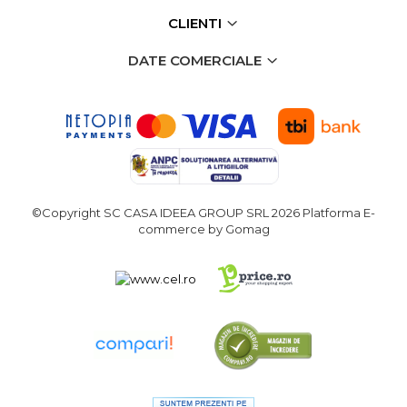
Echipamente de Lucru &
CLIENTI
Protectia Muncii
DATE COMERCIALE
Multidetector
Pistol Spuma Poliuretanica
Pistol Silicon (Tub de
Silicon)
Termometru Infrarosu
Menghina de banc –
©Copyright SC CASA IDEEA GROUP SRL 2026
Platforma E-
tamplarie si alte domenii
commerce by Gomag
Suruburi si dibluri
Carlige de Ridicare
Dispozitive de Taiat si
Manipulat Sticla
Scule Electrice & Unelte
Ciocane Rotopercutoare &