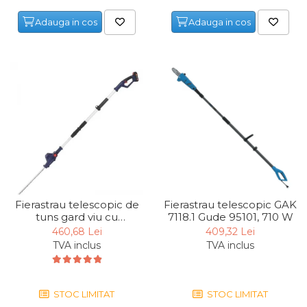
Lampi
Adauga in cos
Adauga in cos
Echipamente Pentru Service-uri
Auto
Tester de Tensiune
Decalimetru Pneumatic si
Manual
Manometru
Antifurt Bicicleta
Densimetru
Accesorii Auto
Fierastrau telescopic de
Fierastrau telescopic GAK
tuns gard viu cu
7118.1 Gude 95101, 710 W
Tester Baterie Auto
acumulator HST 18-151-
460,68 Lei
409,32 Lei
Presa Arc
05 Gude 58592, 18 V, 2 Ah
TVA inclus
TVA inclus
Cheie Roti
Cheie Bujii
STOC LIMITAT
STOC LIMITAT
Cheie Filtru Ulei