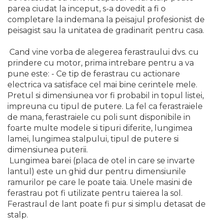
parea ciudat la inceput, s-a dovedit a fi o
Indoit Tevi
completare la indemana la peisajul profesionist de
Ciocane Profesionale
peisagist sau la unitatea de gradinarit pentru casa.
Pile Metalice
Cand vine vorba de alegerea ferastraului dvs. cu
Clesti
prindere cu motor, prima intrebare pentru a va
Scule Electrician
pune este: - Ce tip de ferastrau cu actionare
electrica va satisface cel mai bine cerintele mele.
Subler
Pretul si dimensiunea vor fi probabil in topul listei,
Topoare & Toporisti
impreuna cu tipul de putere. La fel ca ferastraiele
de mana, ferastraiele cu poli sunt disponibile in
Sarpe Desfundat Tevi
foarte multe modele si tipuri diferite, lungimea
Nivele
lamei, lungimea stalpului, tipul de putere si
Ruleta de Masurat
dimensiunea puterii.
Lungimea barei (placa de otel in care se invarte
Amortizoare Hidraulice
lantul) este un ghid dur pentru dimensiunile
Dalta si dornuri
ramurilor pe care le poate taia. Unele masini de
ferastrau pot fi utilizate pentru taierea la sol.
Rigla de Masurat Pentru
Constructii
Ferastraul de lant poate fi pur si simplu detasat de
stalp.
Scule Unelte Accesorii