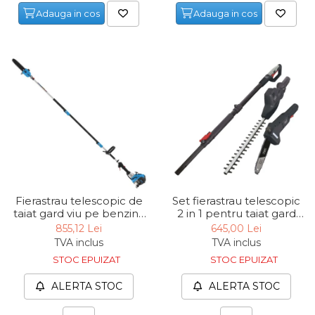
Adauga in cos
Adauga in cos
Capre & Suporti Auto
Pat Mobil Auto
Cric Hidraulic
Set / trusa chei tubulare
Chei Tubulare
Multimetru Digital
Bara Tractare Auto
Canistre benzina
(combustibil)
Fierastrau telescopic de
Set fierastrau telescopic
Presa Hidraulica Tinichigerie
taiat gard viu pe benzina
2 in 1 pentru taiat gard
GAK 1001 B Gude 94418,
viu, crengi TPX710
855,12 Lei
645,00 Lei
Set Pentru Demontat Piulite
1.2 Cp, 30 cm³
Scheppach 5910507904,
TVA inclus
TVA inclus
& Suruburi
500 W, 2500 mm, 3800
STOC EPUIZAT
STOC EPUIZAT
rpm
Extractor Rulmenti
ALERTA STOC
ALERTA STOC
Presa Hidraulica Ondulare
Cabluri