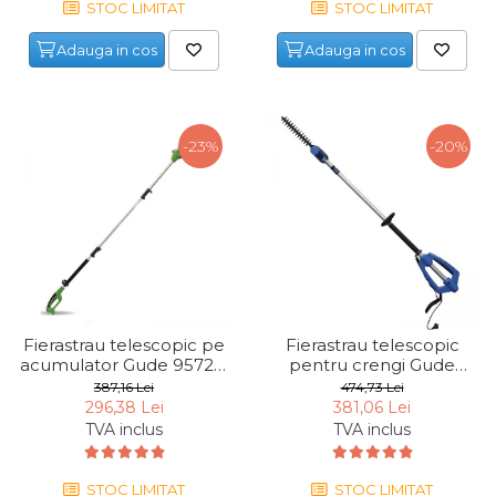
STOC LIMITAT
STOC LIMITAT
Maturi, Mopuri, Galeti &
Accesorii
Adauga in cos
Adauga in cos
Jucarii
Microscoape
-23%
-20%
Cantare
Rafturi
Baterii & Acumulatori
Baterii AAA
Baterii AA
Fierastrau telescopic pe
Fierastrau telescopic
acumulator Gude 95728,
pentru crengi Gude
Corpuri de Iluminat
36 V, 255 mm
95165, 800 W
387,16 Lei
474,73 Lei
Lanterne
296,38 Lei
381,06 Lei
TVA inclus
TVA inclus
Proiectoare
Iluminare Led
STOC LIMITAT
STOC LIMITAT