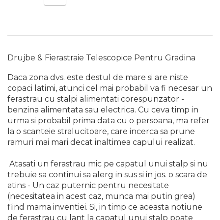
Chingi Auto & Coarde
Elastice
Intretinere & Cosmetica
auto
Drujbe & Fierastraie Telescopice Pentru Gradina
Scule pentru coloana de
esapament
Daca zona dvs. este destul de mare si are niste
copaci latimi, atunci cel mai probabil va fi necesar un
Scule de Mana
ferastrau cu stalpi alimentati corespunzator -
benzina alimentata sau electrica. Cu ceva timp in
Surubelnite
urma si probabil prima data cu o persoana, ma refer
Scule Tamplarie
la o scanteie stralucitoare, care incerca sa prune
ramuri mai mari decat inaltimea capului realizat.
Accesorii Pentru Taiat,
Gaurit si Slefuit
Atasati un ferastrau mic pe capatul unui stalp si nu
Truse Scule
trebuie sa continui sa alerg in sus si in jos. o scara de
Baroase
atins - Un caz puternic pentru necesitate
(necesitatea in acest caz, munca mai putin grea)
Set Biti
fiind mama inventiei. Si, in timp ce aceasta notiune
Adaptoare Pentru Biti
de ferastrau cu lant la capatul unui stalp poate