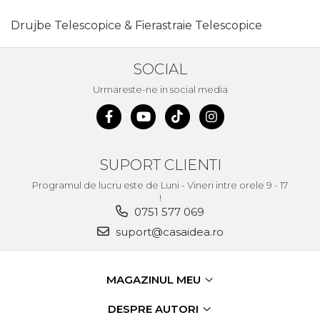
Unelte de Zugravit
Drujbe Telescopice & Fierastraie Telescopice
Roata de Masurat
Lacate & Incuietori
SOCIAL
Scripete Manual
Urmareste-ne in social media
Banc de lucru – tamplarie
Transpalet / carucior
transport marfa
SUPORT CLIENTI
Perie de Sarma
Programul de lucru este de Luni - Vineri intre orele 9 - 17
Capsator Manual
!
Poansoane Cifre & Litere
0751 577 069
suport@casaidea.ro
Adaptor Unghiular
Bormasina
Nicovala fierarie
MAGAZINUL MEU
Chei
DESPRE AUTORI
Scari