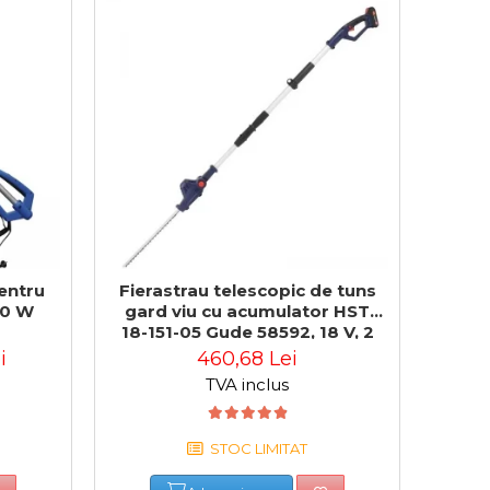
entru
Fierastrau telescopic de tuns
00 W
gard viu cu acumulator HST
18-151-05 Gude 58592, 18 V, 2
Ah
i
460,68 Lei
TVA inclus
STOC LIMITAT