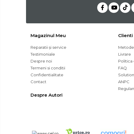
Subler
Topoare & Toporisti
Sarpe Desfundat Tevi
Nivele
Magazinul Meu
Clienti
Ruleta de Masurat
Reparatii și service
Metode 
Amortizoare Hidraulice
Testimoniale
Livrare
Despre noi
Politica
Dalta si dornuri
Termeni si conditii
FAQ
Rigla de Masurat Pentru
Confidentialitate
Solution
Constructii
Contact
ANPC
Scule Unelte Accesorii
Regulam
Despre Autori
Unelte de Zugravit
Roata de Masurat
Lacate & Incuietori
Scripete Manual
Banc de lucru – tamplarie