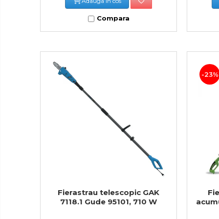
Adauga in cos
Tester de Tensiune
Compara
Decalimetru Pneumatic si
Manual
Manometru
Antifurt Bicicleta
Densimetru
-23%
Accesorii Auto
Tester Baterie Auto
Presa Arc
Cheie Roti
Cheie Bujii
Cheie Filtru Ulei
Capre & Suporti Auto
Fierastrau telescopic GAK
Fi
Pat Mobil Auto
7118.1 Gude 95101, 710 W
acumu
Cric Hidraulic