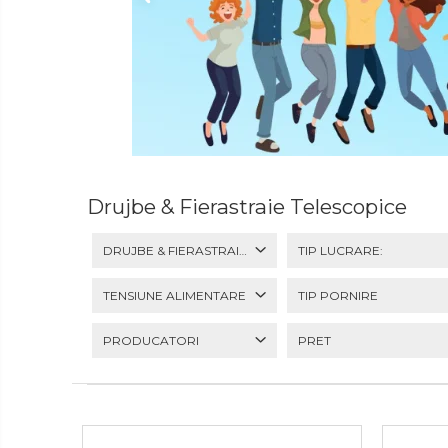
Articole Pentru Gradina
Accesorii Bucatarie
Cabluri Incalzitoare cu
Termostat
Sisteme de Supraveghere &
Alarme Casa
Accesorii Baie
Drujbe & Fierastraie Telescopice
Accesorii Telefoane
Casti Audio
DRUJBE & FIERASTRAIE TELESCOPICE
TIP LUCRARE:
Accesorii Laptop & PC
TENSIUNE ALIMENTARE
TIP PORNIRE
Aparate de Curatat cu
Ultrasunete
PRODUCATORI
PRET
Cutii Depozitare
Chinga & Suport Mobila
Organizatoare
imbracaminte si incaltaminte