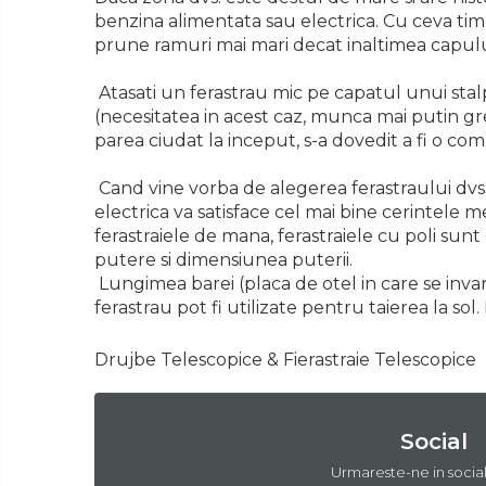
benzina alimentata sau electrica. Cu ceva timp
Scule pentru coloana de
prune ramuri mai mari decat inaltimea capulu
esapament
Surubelnite
Atasati un ferastrau mic pe capatul unui stalp 
(necesitatea in acest caz, munca mai putin gre
Scule Tamplarie
parea ciudat la inceput, s-a dovedit a fi o co
Accesorii Pentru Taiat,
Gaurit si Slefuit
Cand vine vorba de alegerea ferastraului dvs.
Truse Scule
electrica va satisface cel mai bine cerintele m
ferastraiele de mana, ferastraiele cu poli sunt
Baroase
putere si dimensiunea puterii.
Set Biti
Lungimea barei (placa de otel in care se inva
ferastrau pot fi utilizate pentru taierea la sol
Adaptoare Pentru Biti
Indoit Tevi
Drujbe Telescopice & Fierastraie Telescopice
Ciocane Profesionale
Pile Metalice
Social
Clesti
Urmareste-ne in socia
Scule Electrician