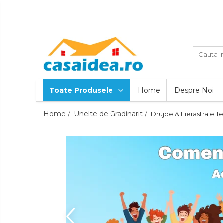
Toate Produsele
Adezivi
Adeziv Instant & Super Glue
Toate Produsele
Home
Despre Noi
Adeziv Bicomponent &
Epoxidic
Home /
Unelte de Gradinarit /
Drujbe & Fierastraie T
Banda Adeziva
Pasta de Lipit Universala
Blocator & Solutie Blocare
Suruburi
Banda Izolatoare
Banda Teflon
Articole Pentru Casa