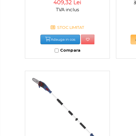
409,32 Lei
Set / trusa chei tubulare
TVA inclus
Chei Tubulare
Multimetru Digital
STOC LIMITAT
Bara Tractare Auto
Adauga in cos
Canistre benzina
(combustibil)
Compara
Presa Hidraulica Tinichigerie
Set Pentru Demontat Piulite
& Suruburi
Extractor Rulmenti
Presa Hidraulica Ondulare
Cabluri
Pompa transfer lichide
Pompa Aer
Cric Manual
Ulei Hidraulic