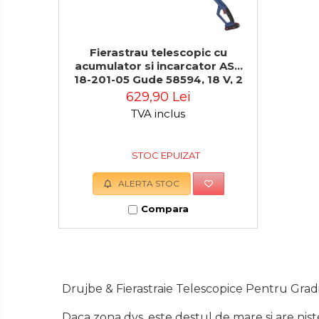
Troliu
Palan
Fierastrau telescopic cu
Cheie & Adaptor
acumulator si incarcator AST
Dinamometric
18-201-05 Gude 58594, 18 V, 2
Ah
629,90 Lei
Carucior Scule
TVA inclus
Echipamente de Siguranta
Auto
STOC EPUIZAT
Stetoscop Auto
Tester Compresie Auto
ALERTA STOC
Truse reparatii anvelope
Compara
Dispozitiv Aerisire &
Schimbare Lichid Frana
Chingi Auto & Coarde
Elastice
Drujbe & Fierastraie Telescopice Pentru Grad
Intretinere & Cosmetica
auto
Daca zona dvs. este destul de mare si are nist