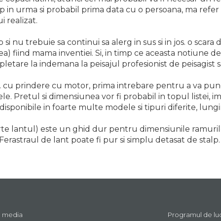
 in urma si probabil prima data cu o persoana, ma refer l
i realizat.
si nu trebuie sa continui sa alerg in sus si in jos. o scar
a) fiind mama inventiei. Si, in timp ce aceasta notiune de
mpletare la indemana la peisajul profesionist de peisagist 
 cu prindere cu motor, prima intrebare pentru a va pune 
ele. Pretul si dimensiunea vor fi probabil in topul listei, 
 disponibile in foarte multe modele si tipuri diferite, lun
rte lantul) este un ghid dur pentru dimensiunile ramurilo
. Ferastraul de lant poate fi pur si simplu detasat de stalp.
l media
Programul de lucru