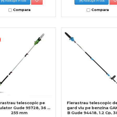
Adauga in cos
Adauga in cos
Compara
Compara
erastrau telescopic pe
Fierastrau telescopic de
lator Gude 95728, 36 V,
gard viu pe benzina GA
255 mm
B Gude 94418, 1.2 Cp, 