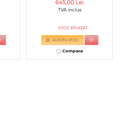
5910507904, 500 W, 2500 mm,
645,00 Lei
3800 rpm
TVA inclus
STOC EPUIZAT
ALERTA STOC
Compara