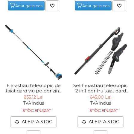
Adauga in cos
Adauga in cos
Capre & Suporti Auto
Pat Mobil Auto
Cric Hidraulic
Set / trusa chei tubulare
Chei Tubulare
Multimetru Digital
Bara Tractare Auto
Canistre benzina
(combustibil)
Fierastrau telescopic de
Set fierastrau telescopic
Presa Hidraulica Tinichigerie
taiat gard viu pe benzina
2 in 1 pentru taiat gard
GAK 1001 B Gude 94418,
viu, crengi TPX710
855,12 Lei
645,00 Lei
Set Pentru Demontat Piulite
1.2 Cp, 30 cm³
Scheppach 5910507904,
TVA inclus
TVA inclus
& Suruburi
500 W, 2500 mm, 3800
STOC EPUIZAT
STOC EPUIZAT
rpm
Extractor Rulmenti
ALERTA STOC
ALERTA STOC
Presa Hidraulica Ondulare
Cabluri