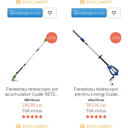
STOC LIMITAT
STOC LIMITAT
Maturi, Mopuri, Galeti &
Accesorii
Adauga in cos
Adauga in cos
Jucarii
Microscoape
-23%
-20%
Cantare
Rafturi
Baterii & Acumulatori
Baterii AAA
Baterii AA
Fierastrau telescopic pe
Fierastrau telescopic
acumulator Gude 95728,
pentru crengi Gude
Corpuri de Iluminat
36 V, 255 mm
95165, 800 W
387,16 Lei
474,73 Lei
Lanterne
296,38 Lei
381,06 Lei
TVA inclus
TVA inclus
Proiectoare
Iluminare Led
STOC LIMITAT
STOC LIMITAT