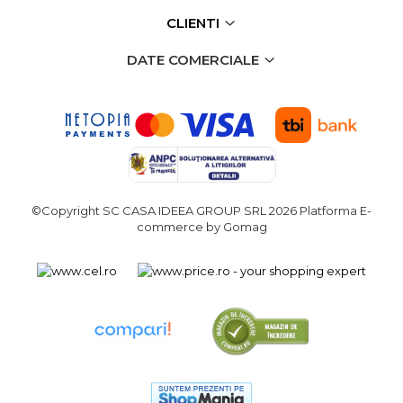
Echipamente de Lucru &
CLIENTI
Protectia Muncii
DATE COMERCIALE
Multidetector
Pistol Spuma Poliuretanica
Pistol Silicon (Tub de
Silicon)
Termometru Infrarosu
Menghina de banc –
©Copyright SC CASA IDEEA GROUP SRL 2026
Platforma E-
tamplarie si alte domenii
commerce by Gomag
Suruburi si dibluri
Carlige de Ridicare
Dispozitive de Taiat si
Manipulat Sticla
Scule Electrice & Unelte
Ciocane Rotopercutoare &