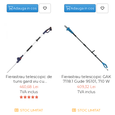
Lampi
Adauga in cos
Adauga in cos
Echipamente Pentru Service-uri
Auto
Tester de Tensiune
Decalimetru Pneumatic si
Manual
Manometru
Antifurt Bicicleta
Densimetru
Accesorii Auto
Fierastrau telescopic de
Fierastrau telescopic GAK
tuns gard viu cu
7118.1 Gude 95101, 710 W
Tester Baterie Auto
acumulator HST 18-151-
460,68 Lei
409,32 Lei
Presa Arc
05 Gude 58592, 18 V, 2 Ah
TVA inclus
TVA inclus
Cheie Roti
Cheie Bujii
STOC LIMITAT
STOC LIMITAT
Cheie Filtru Ulei