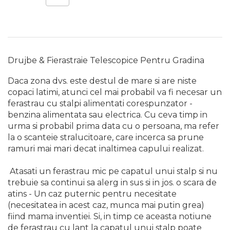
Chingi Auto & Coarde
Elastice
Intretinere & Cosmetica
auto
Drujbe & Fierastraie Telescopice Pentru Gradina
Scule pentru coloana de
esapament
Daca zona dvs. este destul de mare si are niste
copaci latimi, atunci cel mai probabil va fi necesar un
Scule de Mana
ferastrau cu stalpi alimentati corespunzator -
benzina alimentata sau electrica. Cu ceva timp in
Surubelnite
urma si probabil prima data cu o persoana, ma refer
Scule Tamplarie
la o scanteie stralucitoare, care incerca sa prune
ramuri mai mari decat inaltimea capului realizat.
Accesorii Pentru Taiat,
Gaurit si Slefuit
Atasati un ferastrau mic pe capatul unui stalp si nu
Truse Scule
trebuie sa continui sa alerg in sus si in jos. o scara de
Baroase
atins - Un caz puternic pentru necesitate
(necesitatea in acest caz, munca mai putin grea)
Set Biti
fiind mama inventiei. Si, in timp ce aceasta notiune
Adaptoare Pentru Biti
de ferastrau cu lant la capatul unui stalp poate