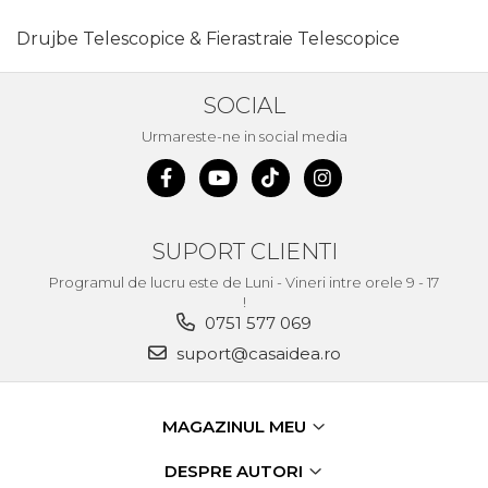
Unelte de Zugravit
Drujbe Telescopice & Fierastraie Telescopice
Roata de Masurat
Lacate & Incuietori
SOCIAL
Scripete Manual
Urmareste-ne in social media
Banc de lucru – tamplarie
Transpalet / carucior
transport marfa
SUPORT CLIENTI
Perie de Sarma
Programul de lucru este de Luni - Vineri intre orele 9 - 17
Capsator Manual
!
Poansoane Cifre & Litere
0751 577 069
suport@casaidea.ro
Adaptor Unghiular
Bormasina
Nicovala fierarie
MAGAZINUL MEU
Chei
DESPRE AUTORI
Scari