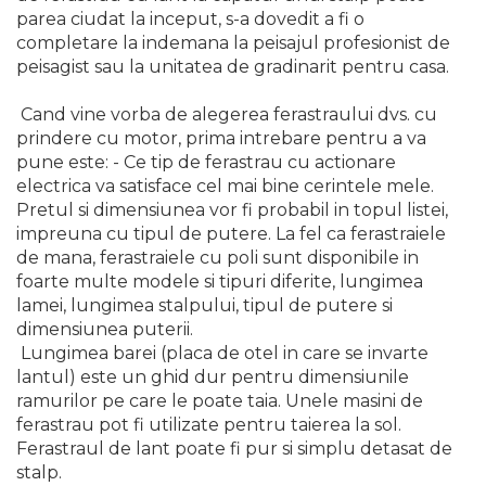
parea ciudat la inceput, s-a dovedit a fi o
Indoit Tevi
completare la indemana la peisajul profesionist de
Ciocane Profesionale
peisagist sau la unitatea de gradinarit pentru casa.
Pile Metalice
Cand vine vorba de alegerea ferastraului dvs. cu
Clesti
prindere cu motor, prima intrebare pentru a va
Scule Electrician
pune este: - Ce tip de ferastrau cu actionare
electrica va satisface cel mai bine cerintele mele.
Subler
Pretul si dimensiunea vor fi probabil in topul listei,
Topoare & Toporisti
impreuna cu tipul de putere. La fel ca ferastraiele
de mana, ferastraiele cu poli sunt disponibile in
Sarpe Desfundat Tevi
foarte multe modele si tipuri diferite, lungimea
Nivele
lamei, lungimea stalpului, tipul de putere si
Ruleta de Masurat
dimensiunea puterii.
Lungimea barei (placa de otel in care se invarte
Amortizoare Hidraulice
lantul) este un ghid dur pentru dimensiunile
Dalta si dornuri
ramurilor pe care le poate taia. Unele masini de
ferastrau pot fi utilizate pentru taierea la sol.
Rigla de Masurat Pentru
Constructii
Ferastraul de lant poate fi pur si simplu detasat de
stalp.
Scule Unelte Accesorii