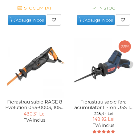
Maturi, Mopuri, Galeti &
IN STOC
STOC LIMITAT
Accesorii
Adauga in cos
Adauga in cos
Jucarii
Microscoape
Cantare
-35%
Rafturi
Baterii & Acumulatori
Baterii AAA
Baterii AA
Fierastrau sabie RAGE 8
Fierastrau sabie fara
Corpuri de Iluminat
Evolution 045-0003, 1050
acumulator Li-Ion USS 12
Lanterne
W, 800-2400/min
Gude 58608, 12V,
480,31 Lei
228,44 Lei
3000/min
148,92 Lei
TVA inclus
Proiectoare
TVA inclus
Iluminare Led