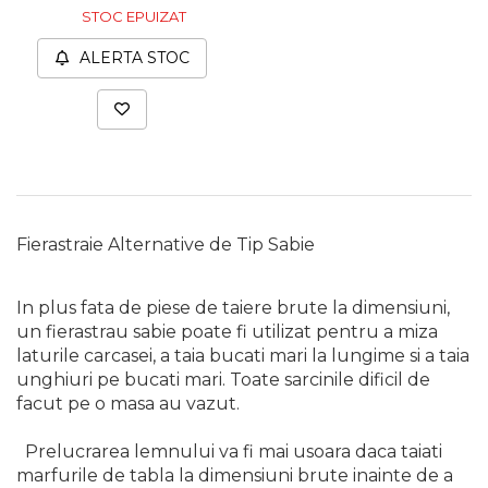
STOC EPUIZAT
Unelte de Zugravit
ALERTA STOC
Roata de Masurat
Lacate & Incuietori
Scripete Manual
Banc de lucru – tamplarie
Transpalet / carucior
transport marfa
Fierastraie Alternative de Tip Sabie
Perie de Sarma
Capsator Manual
In plus fata de piese de taiere brute la dimensiuni,
Poansoane Cifre & Litere
un fierastrau sabie poate fi utilizat pentru a miza
Adaptor Unghiular
laturile carcasei, a taia bucati mari la lungime si a taia
Bormasina
unghiuri pe bucati mari. Toate sarcinile dificil de
facut pe o masa au vazut.
Nicovala fierarie
Chei
Prelucrarea lemnului va fi mai usoara daca taiati
marfurile de tabla la dimensiuni brute inainte de a
Scari