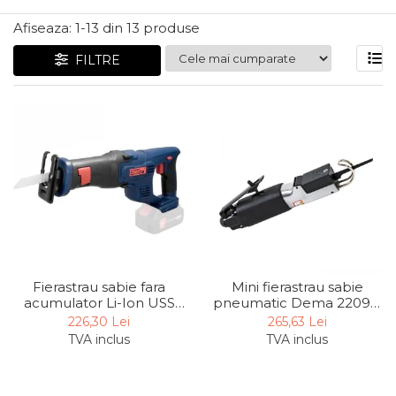
Articole Pentru Gradina
Afiseaza:
1-
13
din
13
produse
Accesorii Bucatarie
FILTRE
Cabluri Incalzitoare cu
Termostat
Sisteme de Supraveghere &
Alarme Casa
Accesorii Baie
Accesorii Telefoane
Casti Audio
Accesorii Laptop & PC
Aparate de Curatat cu
Mini fierastrau sabie
Fierastrau sabie fara
Ultrasunete
pneumatic Dema 22099,
acumulator Li-Ion USS
Cutii Depozitare
9000 rpm, 10 mm
18-0 Gude 58513, 18V,
265,63 Lei
226,30 Lei
3000 rpm, 14.5 mm
TVA inclus
TVA inclus
Chinga & Suport Mobila
Organizatoare
imbracaminte si incaltaminte