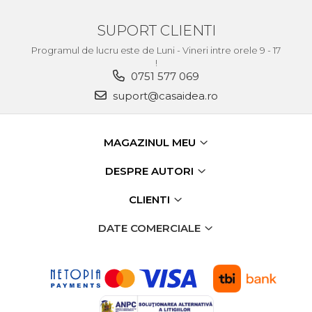
verticala / profesionala
SUPORT CLIENTI
Electropalan & Scripete
Electric
Programul de lucru este de Luni - Vineri intre orele 9 - 17
!
Suport Bormasina
0751 577 069
Priza & prelungitoare
suport@casaidea.ro
electrice
Scule multifunctionale si
accesorii
MAGAZINUL MEU
Compresoare de Aer
DESPRE AUTORI
Profesionale
Masini de Slefuit Alternative
CLIENTI
si Orbitale
DATE COMERCIALE
Aparate & Invertoare de
Sudura
Rindele Electrice
Generator Curent Electric
Masina debitat metal