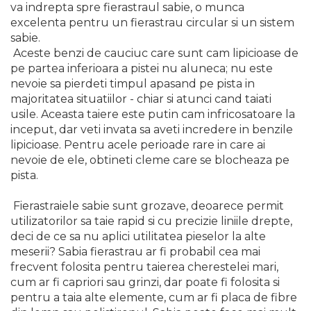
va indrepta spre fierastraul sabie, o munca
Echipamente de Lucru &
excelenta pentru un fierastrau circular si un sistem
Protectia Muncii
sabie.
Multidetector
Aceste benzi de cauciuc care sunt cam lipicioase de
pe partea inferioara a pistei nu aluneca; nu este
Pistol Spuma Poliuretanica
nevoie sa pierdeti timpul apasand pe pista in
Pistol Silicon (Tub de
majoritatea situatiilor - chiar si atunci cand taiati
Silicon)
usile. Aceasta taiere este putin cam infricosatoare la
Termometru Infrarosu
inceput, dar veti invata sa aveti incredere in benzile
lipicioase. Pentru acele perioade rare in care ai
Menghina de banc –
nevoie de ele, obtineti cleme care se blocheaza pe
tamplarie si alte domenii
pista.
Suruburi si dibluri
Fierastraiele sabie sunt grozave, deoarece permit
Carlige de Ridicare
utilizatorilor sa taie rapid si cu precizie liniile drepte,
Dispozitive de Taiat si
deci de ce sa nu aplici utilitatea pieselor la alte
Manipulat Sticla
meserii? Sabia fierastrau ar fi probabil cea mai
frecvent folosita pentru taierea cherestelei mari,
Scule Electrice & Unelte
cum ar fi capriori sau grinzi, dar poate fi folosita si
pentru a taia alte elemente, cum ar fi placa de fibre
Ciocane Rotopercutoare &