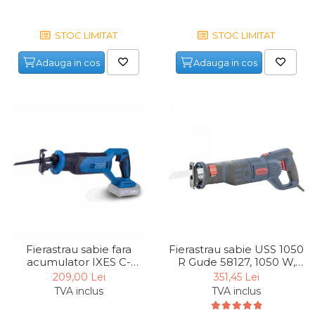
Chingi Auto & Coarde
Elastice
STOC LIMITAT
STOC LIMITAT
Intretinere & Cosmetica
Adauga in cos
Adauga in cos
auto
Scule pentru coloana de
esapament
Scule de Mana
Surubelnite
Scule Tamplarie
Accesorii Pentru Taiat,
Gaurit si Slefuit
Truse Scule
Fierastrau sabie fara
Fierastrau sabie USS 1050
acumulator IXES C-
R Gude 58127, 1050 W,
Baroase
RS100-X Scheppach
800-2700 rpm
209,00 Lei
351,45 Lei
Set Biti
5909243900, 20 V,
TVA inclus
TVA inclus
2800/min, 20 mm
Adaptoare Pentru Biti