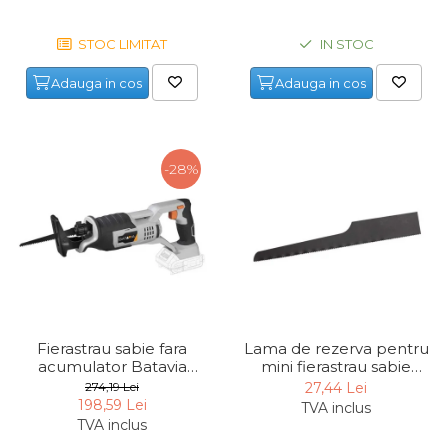
Pompa transfer lichide
Pompa Aer
STOC LIMITAT
IN STOC
Cric Manual
Adauga in cos
Adauga in cos
Ulei Hidraulic
Troliu
Palan
-28%
Cheie & Adaptor
Dinamometric
Carucior Scule
Echipamente de Siguranta
Auto
Stetoscop Auto
Fierastrau sabie fara
Lama de rezerva pentru
Tester Compresie Auto
acumulator Batavia
mini fierastrau sabie
7062507, 18 V, 3000 rpm
pneumatic Dema
274,19 Lei
27,44 Lei
Truse reparatii anvelope
ZA22103
198,59 Lei
TVA inclus
Dispozitiv Aerisire &
TVA inclus
Schimbare Lichid Frana