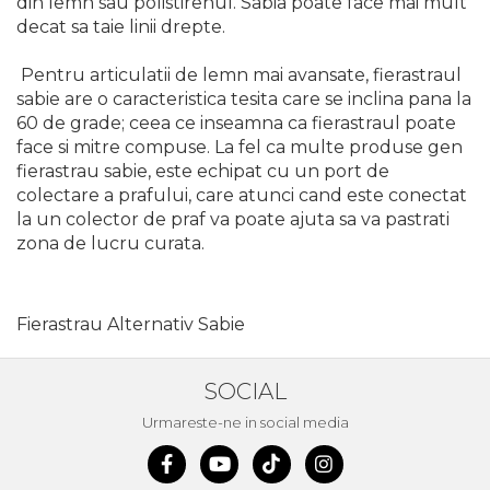
din lemn sau polistirenul. Sabia poate face mai mult
Demolatoare cu SDS-MAX / SDS-
Plus
decat sa taie linii drepte.
Flex & Polizor Unghiular,
Suporti & Discuri
Pentru articulatii de lemn mai avansate, fierastraul
Pompe, Turbojet, Aparate &
sabie are o caracteristica tesita care se inclina pana la
Utilaje Spalat Auto
60 de grade; ceea ce inseamna ca fierastraul poate
face si mitre compuse. La fel ca multe produse gen
Masini de Frezat Verticale
fierastrau sabie, este echipat cu un port de
Masini de Taiat / Frezat
colectare a prafului, care atunci cand este conectat
Caneluri
la un colector de praf va poate ajuta sa va pastrati
Masina de tuns oi
zona de lucru curata.
profesionala
Pistoale de Vopsit
Fierastrau Alternativ Sabie
Letcoane & Consumabile
Pistol de lipit si accesorii
SOCIAL
Suflante cu Aer Cald
Urmareste-ne in social media
Pietre si polizoare de banc
profesionale
Masina de gaurit cu coloana