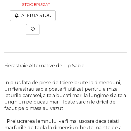
STOC EPUIZAT
Unelte de Zugravit
ALERTA STOC
Roata de Masurat
Lacate & Incuietori
Scripete Manual
Banc de lucru – tamplarie
Transpalet / carucior
transport marfa
Fierastraie Alternative de Tip Sabie
Perie de Sarma
Capsator Manual
In plus fata de piese de taiere brute la dimensiuni,
Poansoane Cifre & Litere
un fierastrau sabie poate fi utilizat pentru a miza
Adaptor Unghiular
laturile carcasei, a taia bucati mari la lungime si a taia
Bormasina
unghiuri pe bucati mari. Toate sarcinile dificil de
facut pe o masa au vazut.
Nicovala fierarie
Chei
Prelucrarea lemnului va fi mai usoara daca taiati
marfurile de tabla la dimensiuni brute inainte de a
Scari