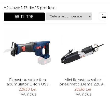
Articole Pentru Gradina
Afiseaza:
1-
13
din
13
produse
Accesorii Bucatarie
FILTRE
Cabluri Incalzitoare cu
Termostat
Sisteme de Supraveghere &
Alarme Casa
Accesorii Baie
Accesorii Telefoane
Casti Audio
Accesorii Laptop & PC
Aparate de Curatat cu
Mini fierastrau sabie
Fierastrau sabie fara
Ultrasunete
pneumatic Dema 22099,
acumulator Li-Ion USS
Cutii Depozitare
9000 rpm, 10 mm
18-0 Gude 58513, 18V,
265,63 Lei
226,30 Lei
3000 rpm, 14.5 mm
TVA inclus
TVA inclus
Chinga & Suport Mobila
Organizatoare
imbracaminte si incaltaminte