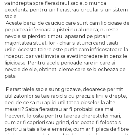
va indrepta spre fierastraul sabie, o munca
Echipamente de Lucru &
excelenta pentru un fierastrau circular si un sistem
Protectia Muncii
sabie.
Multidetector
Aceste benzi de cauciuc care sunt cam lipicioase de
pe partea inferioara a pistei nu aluneca; nu este
Pistol Spuma Poliuretanica
nevoie sa pierdeti timpul apasand pe pista in
Pistol Silicon (Tub de
majoritatea situatiilor - chiar si atunci cand taiati
Silicon)
usile. Aceasta taiere este putin cam infricosatoare la
Termometru Infrarosu
inceput, dar veti invata sa aveti incredere in benzile
lipicioase. Pentru acele perioade rare in care ai
Menghina de banc –
nevoie de ele, obtineti cleme care se blocheaza pe
tamplarie si alte domenii
pista.
Suruburi si dibluri
Fierastraiele sabie sunt grozave, deoarece permit
Carlige de Ridicare
utilizatorilor sa taie rapid si cu precizie liniile drepte,
Dispozitive de Taiat si
deci de ce sa nu aplici utilitatea pieselor la alte
Manipulat Sticla
meserii? Sabia fierastrau ar fi probabil cea mai
frecvent folosita pentru taierea cherestelei mari,
Scule Electrice & Unelte
cum ar fi capriori sau grinzi, dar poate fi folosita si
pentru a taia alte elemente, cum ar fi placa de fibre
Ciocane Rotopercutoare &