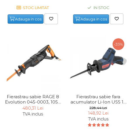
Maturi, Mopuri, Galeti &
IN STOC
STOC LIMITAT
Accesorii
Adauga in cos
Adauga in cos
Jucarii
Microscoape
Cantare
-35%
Rafturi
Baterii & Acumulatori
Baterii AAA
Baterii AA
Fierastrau sabie RAGE 8
Fierastrau sabie fara
Corpuri de Iluminat
Evolution 045-0003, 1050
acumulator Li-Ion USS 12
Lanterne
W, 800-2400/min
Gude 58608, 12V,
480,31 Lei
228,44 Lei
3000/min
148,92 Lei
TVA inclus
Proiectoare
TVA inclus
Iluminare Led