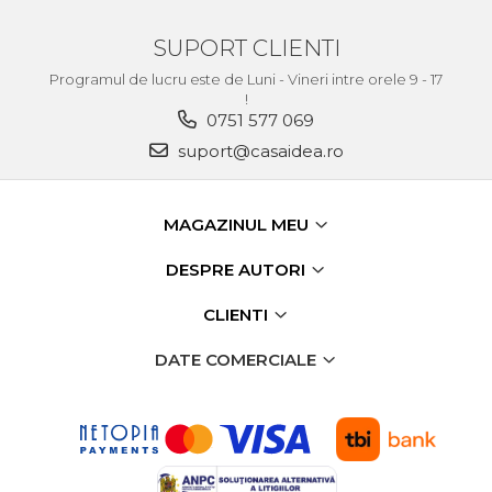
verticala / profesionala
SUPORT CLIENTI
Electropalan & Scripete
Electric
Programul de lucru este de Luni - Vineri intre orele 9 - 17
!
Suport Bormasina
0751 577 069
Priza & prelungitoare
suport@casaidea.ro
electrice
Scule multifunctionale si
accesorii
MAGAZINUL MEU
Compresoare de Aer
DESPRE AUTORI
Profesionale
Masini de Slefuit Alternative
CLIENTI
si Orbitale
DATE COMERCIALE
Aparate & Invertoare de
Sudura
Rindele Electrice
Generator Curent Electric
Masina debitat metal