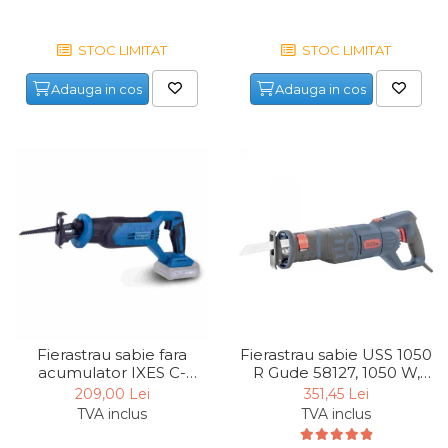
Chingi Auto & Coarde
Elastice
STOC LIMITAT
STOC LIMITAT
Intretinere & Cosmetica
Adauga in cos
Adauga in cos
auto
Scule pentru coloana de
esapament
Scule de Mana
Surubelnite
Scule Tamplarie
Accesorii Pentru Taiat,
Gaurit si Slefuit
Truse Scule
Fierastrau sabie fara
Fierastrau sabie USS 1050
acumulator IXES C-
R Gude 58127, 1050 W,
Baroase
RS100-X Scheppach
800-2700 rpm
209,00 Lei
351,45 Lei
Set Biti
5909243900, 20 V,
TVA inclus
TVA inclus
2800/min, 20 mm
Adaptoare Pentru Biti