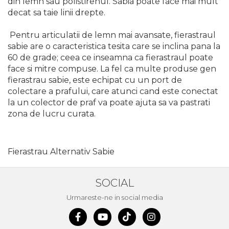
din lemn sau polistirenul. Sabia poate face mai mult
Demolatoare cu SDS-MAX / SDS-
Plus
decat sa taie linii drepte.
Flex & Polizor Unghiular,
Suporti & Discuri
Pentru articulatii de lemn mai avansate, fierastraul
Pompe, Turbojet, Aparate &
sabie are o caracteristica tesita care se inclina pana la
Utilaje Spalat Auto
60 de grade; ceea ce inseamna ca fierastraul poate
face si mitre compuse. La fel ca multe produse gen
Masini de Frezat Verticale
fierastrau sabie, este echipat cu un port de
Masini de Taiat / Frezat
colectare a prafului, care atunci cand este conectat
Caneluri
la un colector de praf va poate ajuta sa va pastrati
Masina de tuns oi
zona de lucru curata.
profesionala
Pistoale de Vopsit
Fierastrau Alternativ Sabie
Letcoane & Consumabile
Pistol de lipit si accesorii
SOCIAL
Suflante cu Aer Cald
Urmareste-ne in social media
Pietre si polizoare de banc
profesionale
Masina de gaurit cu coloana