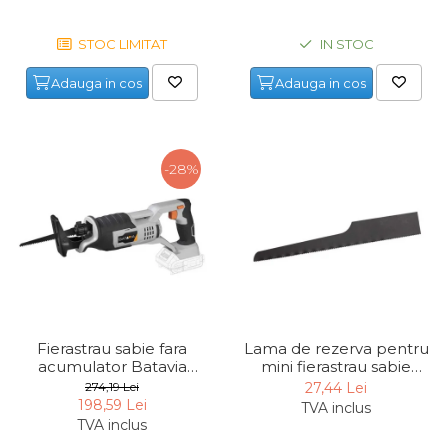
Pompa transfer lichide
Pompa Aer
STOC LIMITAT
IN STOC
Cric Manual
Adauga in cos
Adauga in cos
Ulei Hidraulic
Troliu
Palan
-28%
Cheie & Adaptor
Dinamometric
Carucior Scule
Echipamente de Siguranta
Auto
Stetoscop Auto
Fierastrau sabie fara
Lama de rezerva pentru
Tester Compresie Auto
acumulator Batavia
mini fierastrau sabie
7062507, 18 V, 3000 rpm
pneumatic Dema
274,19 Lei
27,44 Lei
Truse reparatii anvelope
ZA22103
198,59 Lei
TVA inclus
Dispozitiv Aerisire &
TVA inclus
Schimbare Lichid Frana