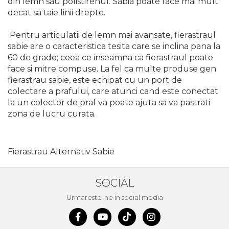
din lemn sau polistirenul. Sabia poate face mai mult
Demolatoare cu SDS-MAX / SDS-
Plus
decat sa taie linii drepte.
Flex & Polizor Unghiular,
Suporti & Discuri
Pentru articulatii de lemn mai avansate, fierastraul
Pompe, Turbojet, Aparate &
sabie are o caracteristica tesita care se inclina pana la
Utilaje Spalat Auto
60 de grade; ceea ce inseamna ca fierastraul poate
face si mitre compuse. La fel ca multe produse gen
Masini de Frezat Verticale
fierastrau sabie, este echipat cu un port de
Masini de Taiat / Frezat
colectare a prafului, care atunci cand este conectat
Caneluri
la un colector de praf va poate ajuta sa va pastrati
Masina de tuns oi
zona de lucru curata.
profesionala
Pistoale de Vopsit
Fierastrau Alternativ Sabie
Letcoane & Consumabile
Pistol de lipit si accesorii
SOCIAL
Suflante cu Aer Cald
Urmareste-ne in social media
Pietre si polizoare de banc
profesionale
Masina de gaurit cu coloana