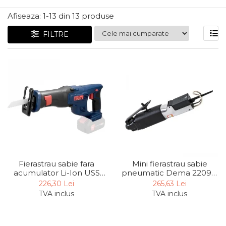
Articole Pentru Gradina
Afiseaza:
1-
13
din
13
produse
Accesorii Bucatarie
FILTRE
Cabluri Incalzitoare cu
Termostat
Sisteme de Supraveghere &
Alarme Casa
Accesorii Baie
Accesorii Telefoane
Casti Audio
Accesorii Laptop & PC
Aparate de Curatat cu
Mini fierastrau sabie
Fierastrau sabie fara
Ultrasunete
pneumatic Dema 22099,
acumulator Li-Ion USS
Cutii Depozitare
9000 rpm, 10 mm
18-0 Gude 58513, 18V,
265,63 Lei
226,30 Lei
3000 rpm, 14.5 mm
TVA inclus
TVA inclus
Chinga & Suport Mobila
Organizatoare
imbracaminte si incaltaminte