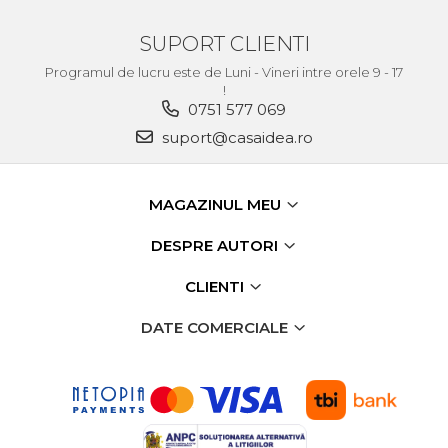
verticala / profesionala
SUPORT CLIENTI
Electropalan & Scripete
Electric
Programul de lucru este de Luni - Vineri intre orele 9 - 17
!
Suport Bormasina
0751 577 069
Priza & prelungitoare
suport@casaidea.ro
electrice
Scule multifunctionale si
accesorii
MAGAZINUL MEU
Compresoare de Aer
DESPRE AUTORI
Profesionale
Masini de Slefuit Alternative
CLIENTI
si Orbitale
DATE COMERCIALE
Aparate & Invertoare de
Sudura
Rindele Electrice
Generator Curent Electric
Masina debitat metal