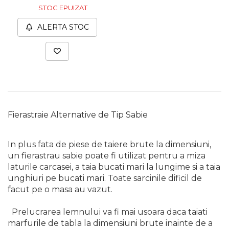
STOC EPUIZAT
Unelte de Zugravit
ALERTA STOC
Roata de Masurat
Lacate & Incuietori
Scripete Manual
Banc de lucru – tamplarie
Transpalet / carucior
transport marfa
Fierastraie Alternative de Tip Sabie
Perie de Sarma
Capsator Manual
In plus fata de piese de taiere brute la dimensiuni,
Poansoane Cifre & Litere
un fierastrau sabie poate fi utilizat pentru a miza
Adaptor Unghiular
laturile carcasei, a taia bucati mari la lungime si a taia
Bormasina
unghiuri pe bucati mari. Toate sarcinile dificil de
facut pe o masa au vazut.
Nicovala fierarie
Chei
Prelucrarea lemnului va fi mai usoara daca taiati
marfurile de tabla la dimensiuni brute inainte de a
Scari