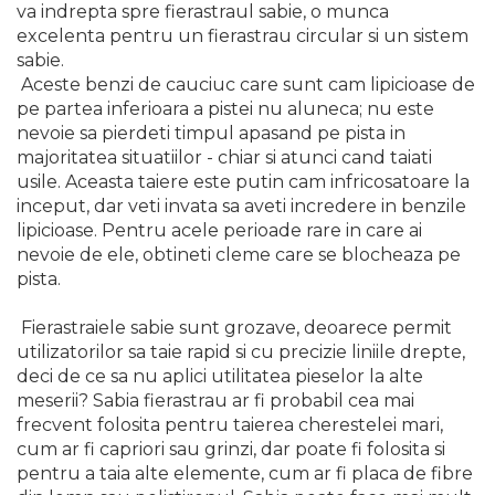
va indrepta spre fierastraul sabie, o munca
Echipamente de Lucru &
excelenta pentru un fierastrau circular si un sistem
Protectia Muncii
sabie.
Multidetector
Aceste benzi de cauciuc care sunt cam lipicioase de
pe partea inferioara a pistei nu aluneca; nu este
Pistol Spuma Poliuretanica
nevoie sa pierdeti timpul apasand pe pista in
Pistol Silicon (Tub de
majoritatea situatiilor - chiar si atunci cand taiati
Silicon)
usile. Aceasta taiere este putin cam infricosatoare la
Termometru Infrarosu
inceput, dar veti invata sa aveti incredere in benzile
lipicioase. Pentru acele perioade rare in care ai
Menghina de banc –
nevoie de ele, obtineti cleme care se blocheaza pe
tamplarie si alte domenii
pista.
Suruburi si dibluri
Fierastraiele sabie sunt grozave, deoarece permit
Carlige de Ridicare
utilizatorilor sa taie rapid si cu precizie liniile drepte,
Dispozitive de Taiat si
deci de ce sa nu aplici utilitatea pieselor la alte
Manipulat Sticla
meserii? Sabia fierastrau ar fi probabil cea mai
frecvent folosita pentru taierea cherestelei mari,
Scule Electrice & Unelte
cum ar fi capriori sau grinzi, dar poate fi folosita si
pentru a taia alte elemente, cum ar fi placa de fibre
Ciocane Rotopercutoare &