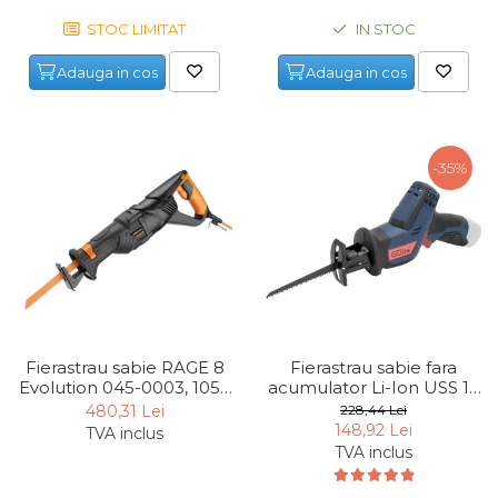
Maturi, Mopuri, Galeti &
IN STOC
STOC LIMITAT
Accesorii
Adauga in cos
Adauga in cos
Jucarii
Microscoape
Cantare
-35%
Rafturi
Baterii & Acumulatori
Baterii AAA
Baterii AA
Fierastrau sabie RAGE 8
Fierastrau sabie fara
Corpuri de Iluminat
Evolution 045-0003, 1050
acumulator Li-Ion USS 12
Lanterne
W, 800-2400/min
Gude 58608, 12V,
480,31 Lei
228,44 Lei
3000/min
148,92 Lei
TVA inclus
Proiectoare
TVA inclus
Iluminare Led