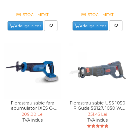
Chingi Auto & Coarde
Elastice
STOC LIMITAT
STOC LIMITAT
Intretinere & Cosmetica
Adauga in cos
Adauga in cos
auto
Scule pentru coloana de
esapament
Scule de Mana
Surubelnite
Scule Tamplarie
Accesorii Pentru Taiat,
Gaurit si Slefuit
Truse Scule
Fierastrau sabie fara
Fierastrau sabie USS 1050
acumulator IXES C-
R Gude 58127, 1050 W,
Baroase
RS100-X Scheppach
800-2700 rpm
209,00 Lei
351,45 Lei
Set Biti
5909243900, 20 V,
TVA inclus
TVA inclus
2800/min, 20 mm
Adaptoare Pentru Biti