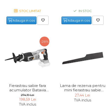
Pompa transfer lichide
Pompa Aer
STOC LIMITAT
IN STOC
Cric Manual
Adauga in cos
Adauga in cos
Ulei Hidraulic
Troliu
Palan
-28%
Cheie & Adaptor
Dinamometric
Carucior Scule
Echipamente de Siguranta
Auto
Stetoscop Auto
Fierastrau sabie fara
Lama de rezerva pentru
Tester Compresie Auto
acumulator Batavia
mini fierastrau sabie
7062507, 18 V, 3000 rpm
pneumatic Dema
274,19 Lei
27,44 Lei
Truse reparatii anvelope
ZA22103
198,59 Lei
TVA inclus
Dispozitiv Aerisire &
TVA inclus
Schimbare Lichid Frana