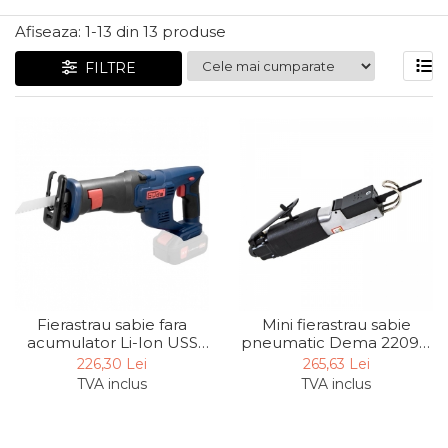
Articole Pentru Gradina
Afiseaza:
1-
13
din
13
produse
Accesorii Bucatarie
FILTRE
Cabluri Incalzitoare cu
Termostat
Sisteme de Supraveghere &
Alarme Casa
Accesorii Baie
Accesorii Telefoane
Casti Audio
Accesorii Laptop & PC
Aparate de Curatat cu
Mini fierastrau sabie
Fierastrau sabie fara
Ultrasunete
pneumatic Dema 22099,
acumulator Li-Ion USS
Cutii Depozitare
9000 rpm, 10 mm
18-0 Gude 58513, 18V,
265,63 Lei
226,30 Lei
3000 rpm, 14.5 mm
TVA inclus
TVA inclus
Chinga & Suport Mobila
Organizatoare
imbracaminte si incaltaminte