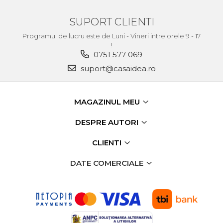
verticala / profesionala
SUPORT CLIENTI
Electropalan & Scripete
Electric
Programul de lucru este de Luni - Vineri intre orele 9 - 17
!
Suport Bormasina
0751 577 069
Priza & prelungitoare
suport@casaidea.ro
electrice
Scule multifunctionale si
accesorii
MAGAZINUL MEU
Compresoare de Aer
DESPRE AUTORI
Profesionale
Masini de Slefuit Alternative
CLIENTI
si Orbitale
DATE COMERCIALE
Aparate & Invertoare de
Sudura
Rindele Electrice
Generator Curent Electric
Masina debitat metal