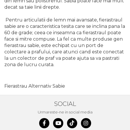
din lemn sau polistirenul. Sabia poate face mai mult
Demolatoare cu SDS-MAX / SDS-
Plus
decat sa taie linii drepte.
Flex & Polizor Unghiular,
Suporti & Discuri
Pentru articulatii de lemn mai avansate, fierastraul
Pompe, Turbojet, Aparate &
sabie are o caracteristica tesita care se inclina pana la
Utilaje Spalat Auto
60 de grade; ceea ce inseamna ca fierastraul poate
face si mitre compuse. La fel ca multe produse gen
Masini de Frezat Verticale
fierastrau sabie, este echipat cu un port de
Masini de Taiat / Frezat
colectare a prafului, care atunci cand este conectat
Caneluri
la un colector de praf va poate ajuta sa va pastrati
Masina de tuns oi
zona de lucru curata.
profesionala
Pistoale de Vopsit
Fierastrau Alternativ Sabie
Letcoane & Consumabile
Pistol de lipit si accesorii
SOCIAL
Suflante cu Aer Cald
Urmareste-ne in social media
Pietre si polizoare de banc
profesionale
Masina de gaurit cu coloana