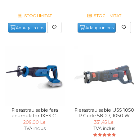
STOC LIMITAT
STOC LIMITAT
Adauga in cos
Adauga in cos
Fierastrau sabie fara
Fierastrau sabie USS 1050
acumulator IXES C-
R Gude 58127, 1050 W,
RS100-X Scheppach
800-2700 rpm
209,00 Lei
351,45 Lei
5909243900, 20 V,
TVA inclus
TVA inclus
2800/min, 20 mm