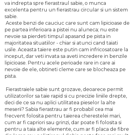
va indrepta spre fierastraul sabie, o munca
excelenta pentru un fierastrau circular si un sistem
sabie.
Aceste benzi de cauciuc care sunt cam lipicioase de
pe partea inferioara a pistei nu aluneca; nu este
nevoie sa pierdeti timpul apasand pe pista in
majoritatea situatiilor - chiar si atunci cand taiati
usile. Aceasta taiere este putin cam infricosatoare la
inceput, dar veti invata sa aveti incredere in benzile
lipicioase. Pentru acele perioade rare in care ai
nevoie de ele, obtineti cleme care se blocheaza pe
pista.
Fierastraiele sabie sunt grozave, deoarece permit
utilizatorilor sa taie rapid si cu precizie liniile drepte,
deci de ce sa nu aplici utilitatea pieselor la alte
meserii? Sabia fierastrau ar fi probabil cea mai
frecvent folosita pentru taierea cherestelei mari,
cum ar fi capriori sau grinzi, dar poate fi folosita si
pentru a taia alte elemente, cum ar fi placa de fibre