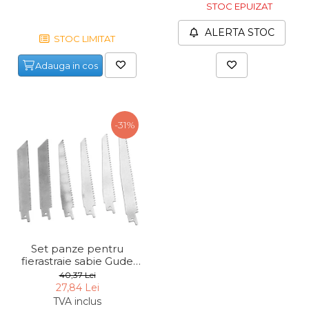
STOC EPUIZAT
ALERTA STOC
STOC LIMITAT
Adauga in cos
-31%
Set panze pentru
fierastraie sabie Gude
58157, 150-200 mm, 6
40,37 Lei
piese
27,84 Lei
TVA inclus