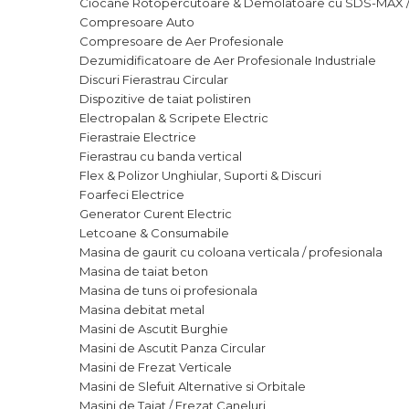
Ciocane Rotopercutoare & Demolatoare cu SDS-MAX /
Suruburi
Compresoare Auto
Compresoare de Aer Profesionale
Banda Izolatoare
Dezumidificatoare de Aer Profesionale Industriale
Discuri Fierastrau Circular
Banda Teflon
Dispozitive de taiat polistiren
Electropalan & Scripete Electric
Fierastraie Electrice
Articole Pentru Casa
Fierastrau cu banda vertical
Flex & Polizor Unghiular, Suporti & Discuri
Foarfeci Electrice
Generator Curent Electric
Letcoane & Consumabile
Articole Pentru Gradina
Masina de gaurit cu coloana verticala / profesionala
Masina de taiat beton
Accesorii Bucatarie
Masina de tuns oi profesionala
Masina debitat metal
Masini de Ascutit Burghie
Cabluri Incalzitoare cu
Masini de Ascutit Panza Circular
Termostat
Masini de Frezat Verticale
Masini de Slefuit Alternative si Orbitale
Sisteme de Supraveghere &
Masini de Taiat / Frezat Caneluri