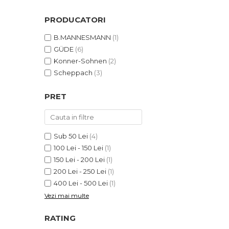
PRODUCATORI
Baterii AA
B.MANNESMANN
(1)
Corpuri de Iluminat
GÜDE
(6)
Konner-Sohnen
(2)
Scheppach
(3)
PRET
Lanterne
Proiectoare
Sub 50 Lei
(4)
100 Lei - 150 Lei
(1)
Iluminare Led
150 Lei - 200 Lei
(1)
200 Lei - 250 Lei
(1)
Lampi
400 Lei - 500 Lei
(1)
Vezi mai multe
Echipamente Pentru Service-uri
Auto
RATING