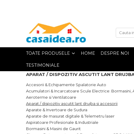
Toate Produsele
Adezivi
TOATE PRODUSELE
HOME
DESPRE NOI
TESTIMONIALE
Adeziv Instant & Super Glue
APARAT / DISPOZITIV ASCUTIT LANT DRUJBA
Adeziv Bicomponent & Epoxidic
Accesorii & Echipamente Spalatorie Auto
Acumulatori & Incarcatoare Scule Electrice: Bormasini, 
Aeroterme si Ventilatoare
Banda Adeziva
Aparat / dispozitiv ascutit lant drujba si accesorii
Aparate & Invertoare de Sudura
Pasta de Lipit Universala
Aparate de masurat digitale & Telemetru laser
Aspiratoare Profesionale & Industriale
Bormasini & Masini de Gaurit
Blocator & Solutie Blocare