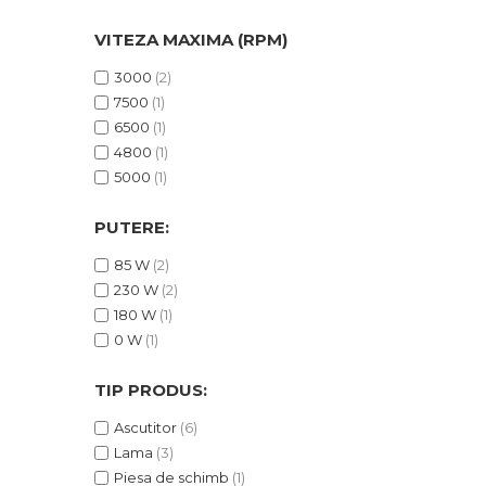
incaltaminte
VITEZA MAXIMA (RPM)
Maturi, Mopuri, Galeti &
3000
(2)
Accesorii
7500
(1)
6500
(1)
Jucarii
4800
(1)
5000
(1)
Microscoape
PUTERE:
Cantare
85 W
(2)
230 W
(2)
Rafturi
180 W
(1)
0 W
(1)
Baterii & Acumulatori
TIP PRODUS:
Ascutitor
(6)
Lama
(3)
Baterii AAA
Piesa de schimb
(1)