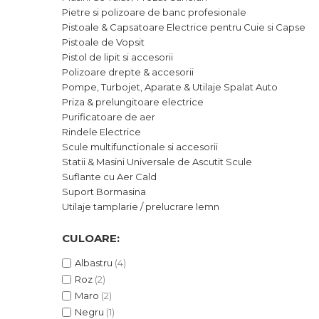
Alarme Casa
Pietre si polizoare de banc profesionale
Pistoale & Capsatoare Electrice pentru Cuie si Capse
Accesorii Baie
Pistoale de Vopsit
Pistol de lipit si accesorii
Polizoare drepte & accesorii
Accesorii Telefoane
Pompe, Turbojet, Aparate & Utilaje Spalat Auto
Priza & prelungitoare electrice
Casti Audio
Purificatoare de aer
Rindele Electrice
Scule multifunctionale si accesorii
Accesorii Laptop & PC
Statii & Masini Universale de Ascutit Scule
Suflante cu Aer Cald
Aparate de Curatat cu
Suport Bormasina
Ultrasunete
Utilaje tamplarie / prelucrare lemn
Cutii Depozitare
CULOARE:
Albastru
(4)
Chinga & Suport Mobila
Roz
(2)
Maro
(2)
Organizatoare imbracaminte si
Negru
(1)