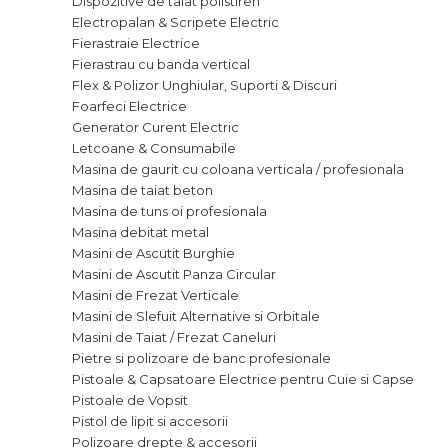
Dispozitive de taiat polistiren
Multimetru Digital
Electropalan & Scripete Electric
Fierastraie Electrice
Bara Tractare Auto
Fierastrau cu banda vertical
Flex & Polizor Unghiular, Suporti & Discuri
Foarfeci Electrice
Canistre benzina (combustibil)
Generator Curent Electric
Letcoane & Consumabile
Presa Hidraulica Tinichigerie
Masina de gaurit cu coloana verticala / profesionala
Masina de taiat beton
Masina de tuns oi profesionala
Set Pentru Demontat Piulite &
Masina debitat metal
Suruburi
Masini de Ascutit Burghie
Masini de Ascutit Panza Circular
Extractor Rulmenti
Masini de Frezat Verticale
Masini de Slefuit Alternative si Orbitale
Presa Hidraulica Ondulare
Masini de Taiat / Frezat Caneluri
Cabluri
Pietre si polizoare de banc profesionale
Pistoale & Capsatoare Electrice pentru Cuie si Capse
Pistoale de Vopsit
Pompa transfer lichide
Pistol de lipit si accesorii
Polizoare drepte & accesorii