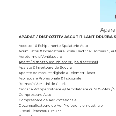
Cheie Roti
Cheie Bujii
Aparat
APARAT / DISPOZITIV ASCUTIT LANT DRUJBA S
Cheie Filtru Ulei
Accesorii & Echipamente Spalatorie Auto
Acumulatori & Incarcatoare Scule Electrice: Bormasini, Au
Capre & Suporti Auto
Aeroterme si Ventilatoare
Aparat / dispozitiv ascutit lant drujba si accesorii
Pat Mobil Auto
Aparate & Invertoare de Sudura
Aparate de masurat digitale & Telemetru laser
Aspiratoare Profesionale & Industriale
Cric Hidraulic
Bormasini & Masini de Gaurit
Ciocane Rotopercutoare & Demolatoare cu SDS-MAX / S
Set / trusa chei tubulare
Compresoare Auto
Compresoare de Aer Profesionale
Chei Tubulare
Dezumidificatoare de Aer Profesionale Industriale
Discuri Fierastrau Circular