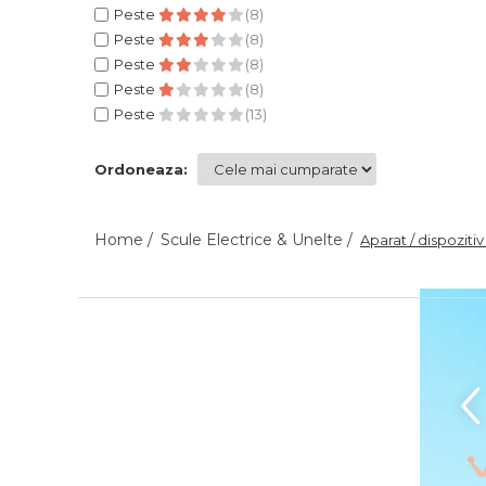
Peste
(8)
Peste
(8)
Peste
(8)
Tester de Tensiune
Peste
(8)
Peste
(13)
Decalimetru Pneumatic si
Manual
Ordoneaza:
Manometru
Home /
Scule Electrice & Unelte /
Aparat / dispozitiv
Antifurt Bicicleta
Densimetru
Accesorii Auto
Tester Baterie Auto
Presa Arc