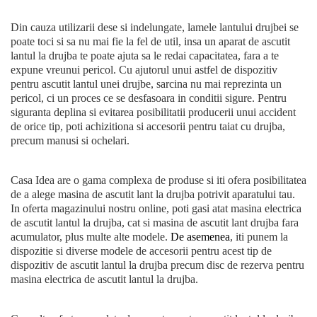
Din cauza utilizarii dese si indelungate, lamele lantului drujbei se
poate toci si sa nu mai fie la fel de util, insa un aparat de ascutit
lantul la drujba te poate ajuta sa le redai capacitatea, fara a te
expune vreunui pericol. Cu ajutorul unui astfel de dispozitiv
pentru ascutit lantul unei drujbe, sarcina nu mai reprezinta un
pericol, ci un proces ce se desfasoara in conditii sigure. Pentru
siguranta deplina si evitarea posibilitatii producerii unui accident
de orice tip, poti achizitiona si accesorii pentru taiat cu drujba,
precum manusi si ochelari.
Casa Idea are o gama complexa de produse si iti ofera posibilitatea
de a alege masina de ascutit lant la drujba potrivit aparatului tau.
In oferta magazinului nostru online, poti gasi atat masina electrica
de ascutit lantul la drujba, cat si masina de ascutit lant drujba fara
acumulator, plus multe alte modele.
De asemenea
, iti punem la
dispozitie si diverse modele de accesorii pentru acest tip de
dispozitiv de ascutit lantul la drujba precum disc de rezerva pentru
masina electrica de ascutit lantul la drujba.