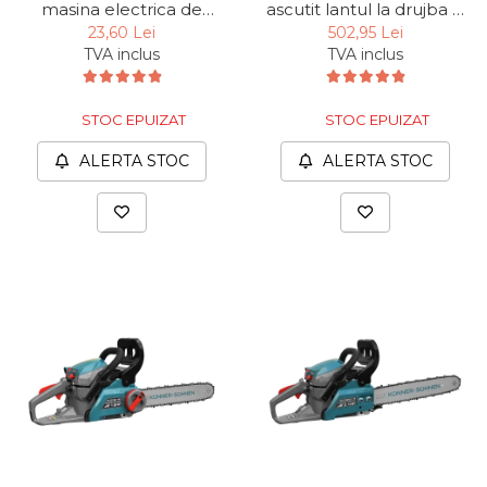
masina electrica de
ascutit lantul la drujba P
ascutit lantul la drujba
2501 S Gude 94129, 230
23,60 Lei
502,95 Lei
P2500 Gude 94134,
W, 3000 rpm
TVA inclus
TVA inclus
Ø145xØ22.3x4.7 mm
STOC EPUIZAT
STOC EPUIZAT
ALERTA STOC
ALERTA STOC