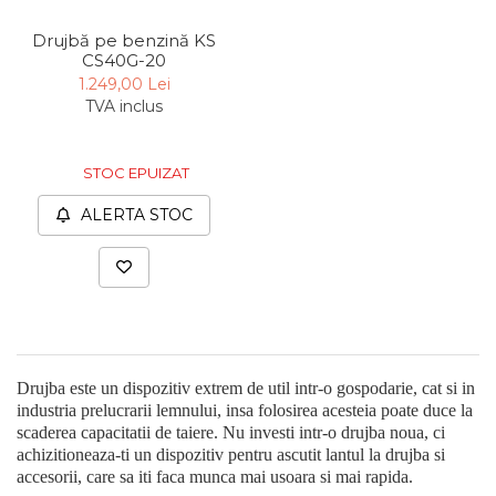
Drujbă pe benzină KS
CS40G-20
1.249,00 Lei
TVA inclus
STOC EPUIZAT
ALERTA STOC
Drujba este un dispozitiv extrem de util intr-o gospodarie, cat si in
industria prelucrarii lemnului, insa folosirea acesteia poate duce la
scaderea capacitatii de taiere. Nu investi intr-o drujba noua, ci
achizitioneaza-ti un dispozitiv pentru ascutit lantul la drujba si
accesorii, care sa iti faca munca mai usoara si mai rapida.