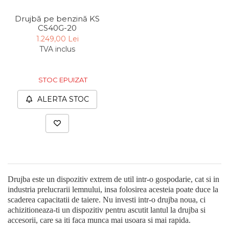
Unelte de Zugravit
Drujbă pe benzină KS
CS40G-20
Roata de Masurat
1.249,00 Lei
Lacate & Incuietori
TVA inclus
Scripete Manual
Banc de lucru – tamplarie
STOC EPUIZAT
Transpalet / carucior
ALERTA STOC
transport marfa
Perie de Sarma
Capsator Manual
Poansoane Cifre & Litere
Adaptor Unghiular
Bormasina
Drujba este un dispozitiv extrem de util intr-o gospodarie, cat si in
industria prelucrarii lemnului, insa folosirea acesteia poate duce la
Nicovala fierarie
scaderea capacitatii de taiere. Nu investi intr-o drujba noua, ci
Chei
achizitioneaza-ti un dispozitiv pentru ascutit lantul la drujba si
accesorii, care sa iti faca munca mai usoara si mai rapida.
Scari