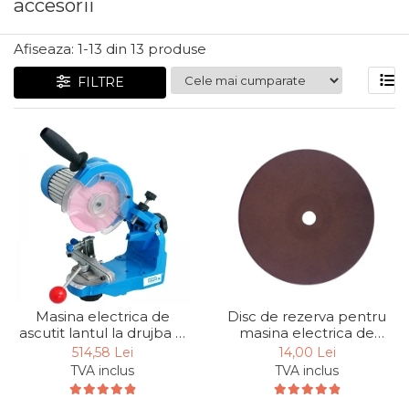
accesorii
Articole Pentru Gradina
Accesorii Bucatarie
Afiseaza:
1-
13
din
13
produse
Cabluri Incalzitoare cu
FILTRE
Termostat
Sisteme de Supraveghere &
Alarme Casa
Accesorii Baie
Accesorii Telefoane
Casti Audio
Accesorii Laptop & PC
Aparate de Curatat cu
Ultrasunete
Masina electrica de
Disc de rezerva pentru
Cutii Depozitare
ascutit lantul la drujba P
masina electrica de
2300 A Gude 94135, 230
ascutit lantul la drujba
514,58 Lei
14,00 Lei
Chinga & Suport Mobila
W, 3000 rpm
Mannesmann 12999-ES,
TVA inclus
TVA inclus
Ø100x3.2x10 mm
Organizatoare
imbracaminte si incaltaminte