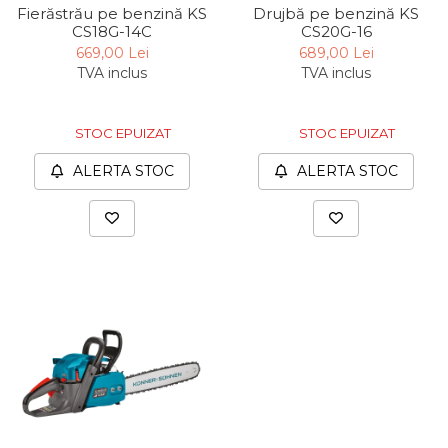
Fierăstrău pe benzină KS
Drujbă pe benzină KS
Indoit Tevi
CS18G-14C
CS20G-16
Ciocane Profesionale
669,00 Lei
689,00 Lei
TVA inclus
TVA inclus
Pile Metalice
Clesti
STOC EPUIZAT
STOC EPUIZAT
Scule Electrician
ALERTA STOC
ALERTA STOC
Subler
Topoare & Toporisti
Sarpe Desfundat Tevi
Nivele
Ruleta de Masurat
Amortizoare Hidraulice
Dalta si dornuri
Rigla de Masurat Pentru
Constructii
Scule Unelte Accesorii