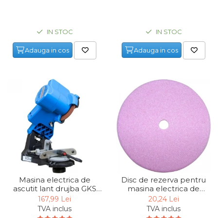
Maturi, Mopuri, Galeti &
Accesorii
IN STOC
IN STOC
Jucarii
Adauga in cos
Adauga in cos
Microscoape
Cantare
Rafturi
Baterii & Acumulatori
Baterii AAA
Baterii AA
Corpuri de Iluminat
Lanterne
Masina electrica de
Disc de rezerva pentru
ascutit lant drujba GKS
masina electrica de
Proiectoare
108 Gude 94077, 85 W,
ascutit lantul la drujba
167,99 Lei
20,24 Lei
4800 rpm
P2500 Gude 94133,
Iluminare Led
TVA inclus
TVA inclus
Ø145xØ22.3x3.2 mm