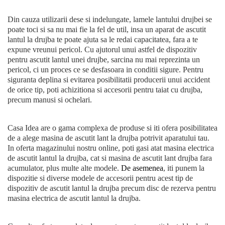
Echipamente de Lucru &
Din cauza utilizarii dese si indelungate, lamele lantului drujbei se
Protectia Muncii
poate toci si sa nu mai fie la fel de util, insa un aparat de ascutit
Multidetector
lantul la drujba te poate ajuta sa le redai capacitatea, fara a te
expune vreunui pericol. Cu ajutorul unui astfel de dispozitiv
Pistol Spuma Poliuretanica
pentru ascutit lantul unei drujbe, sarcina nu mai reprezinta un
Pistol Silicon (Tub de
pericol, ci un proces ce se desfasoara in conditii sigure. Pentru
Silicon)
siguranta deplina si evitarea posibilitatii producerii unui accident
de orice tip, poti achizitiona si accesorii pentru taiat cu drujba,
Termometru Infrarosu
precum manusi si ochelari.
Menghina de banc –
tamplarie si alte domenii
Casa Idea are o gama complexa de produse si iti ofera posibilitatea
Suruburi si dibluri
de a alege masina de ascutit lant la drujba potrivit aparatului tau.
In oferta magazinului nostru online, poti gasi atat masina electrica
Carlige de Ridicare
de ascutit lantul la drujba, cat si masina de ascutit lant drujba fara
Dispozitive de Taiat si
acumulator, plus multe alte modele.
De asemenea
, iti punem la
Manipulat Sticla
dispozitie si diverse modele de accesorii pentru acest tip de
dispozitiv de ascutit lantul la drujba precum disc de rezerva pentru
masina electrica de ascutit lantul la drujba.
Scule Electrice & Unelte
Ciocane Rotopercutoare &