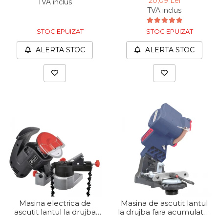
20,09 Lei
TVA inclus
rpm
3903602701, Ø100x10x3.2
TVA inclus
Capre & Suporti Auto
mm
Pat Mobil Auto
STOC EPUIZAT
STOC EPUIZAT
Cric Hidraulic
ALERTA STOC
ALERTA STOC
Set / trusa chei tubulare
Chei Tubulare
Multimetru Digital
Bara Tractare Auto
Canistre benzina
(combustibil)
Presa Hidraulica Tinichigerie
Set Pentru Demontat Piulite
& Suruburi
Extractor Rulmenti
Presa Hidraulica Ondulare
Masina electrica de
Masina de ascutit lantul
Cabluri
ascutit lantul la drujba
la drujba fara acumulator