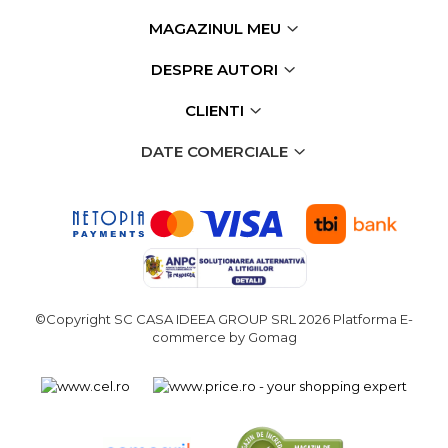
verticala / profesionala
MAGAZINUL MEU
Electropalan & Scripete
Electric
DESPRE AUTORI
Suport Bormasina
CLIENTI
Priza & prelungitoare
electrice
DATE COMERCIALE
Scule multifunctionale si
accesorii
Compresoare de Aer
Profesionale
Masini de Slefuit Alternative
si Orbitale
©Copyright SC CASA IDEEA GROUP SRL 2026
Platforma E-
Aparate & Invertoare de
commerce by Gomag
Sudura
Rindele Electrice
Generator Curent Electric
Masina debitat metal