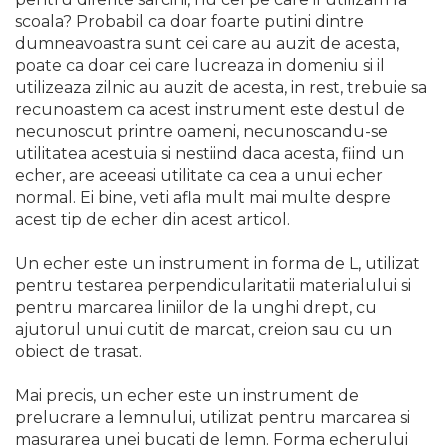
lant drujba si accesorii
scoala? Probabil ca doar foarte putini dintre
Masini de Ascutit Panza
dumneavoastra sunt cei care au auzit de acesta,
Circular
poate ca doar cei care lucreaza in domeniu si il
Accesorii & Echipamente
utilizeaza zilnic au auzit de acesta, in rest, trebuie sa
Spalatorie Auto
recunoastem ca acest instrument este destul de
necunoscut printre oameni, necunoscandu-se
Masina de taiat beton
utilitatea acestuia si nestiind daca acesta, fiind un
Utilaje tamplarie / prelucrare
echer, are aceeasi utilitate ca cea a unui echer
lemn
normal. Ei bine, veti afla mult mai multe despre
Aeroterme si Ventilatoare
acest tip de echer din acest articol.
Bormasini & Masini de Gaurit
Un echer este un instrument in forma de L, utilizat
Compresoare Auto
pentru testarea perpendicularitatii materialului si
pentru marcarea liniilor de la unghi drept, cu
Masini de Ascutit Burghie
ajutorul unui cutit de marcat, creion sau cu un
Discuri Fierastrau Circular
obiect de trasat.
Dispozitive de taiat
polistiren
Mai precis, un echer este un instrument de
prelucrare a lemnului, utilizat pentru marcarea si
Polizoare drepte & accesorii
masurarea unei bucati de lemn. Forma echerului