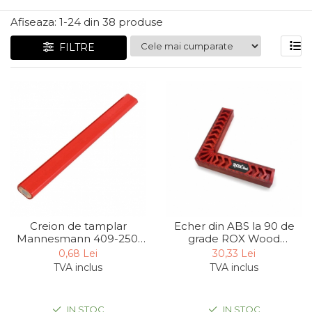
Articole Pentru Gradina
Afiseaza:
1-
24
din
38
produse
Accesorii Bucatarie
FILTRE
Cabluri Incalzitoare cu
Termostat
Sisteme de Supraveghere &
Alarme Casa
Accesorii Baie
Accesorii Telefoane
Casti Audio
Accesorii Laptop & PC
Aparate de Curatat cu
Creion de tamplar
Echer din ABS la 90 de
Ultrasunete
Mannesmann 409-250,
grade ROX Wood
250 mm
153ROX0010, 200 mm
Cutii Depozitare
0,68 Lei
30,33 Lei
TVA inclus
TVA inclus
Chinga & Suport Mobila
Organizatoare
imbracaminte si incaltaminte
IN STOC
IN STOC