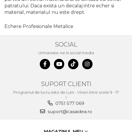
patratului. Daca exista un decalaj intre echer si
Foarfece Gradina
material, materialul nu este drept.
Lopeti Gradina
Foarfece Electrice
Echere Profesionale Metalice
Aspiratoare & Suflante
Frunze
SOCIAL
Motocultoare
Urmareste-ne in social media
Dispozitiv de Batut Stalpi
Freze de Zapada
Masina Tuns Gard Viu
SUPORT CLIENTI
Tocatoare Crengi
Programul de lucru este de Luni - Vineri intre orele 9 - 17
Masina de Maturat
!
0751 577 069
Pulverizatoare
suport@casaidea.ro
Trimmere Iarba & Gazon
Motosape
MAGAZINUL MEU
Motoburghie & Foreze de