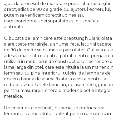
Purificatoare de aer
ajuta la procesul de masurare precis al unui unghi
drept, adica de 90 de grade. Cu ajutorul echerului,
Scule Pneumatice
putem sa verificam corectitudinea sau
corespondenta unei suprafate cu o suprafata
Set Pneumatic & Truse
alaturata.
Unelte Pneumatice
Pistol de vopsit
O bucata de lemn care este dreptunghiulara, plata
si are toate marginile, si anume, fete, laturi si capete
Scule Pneumatice cu Clichet
de 90 de grade se numeste patrulater. O placa este
Aparat/pistol sablare
adesea macinata cu patru patrati pentru pregatirea
Pistol de Suflat Pneumatic
utilizarii in mobilierul de constructie. Un echer are o
lama larga din otel, care este nituita la un maner din
Slefuitor Pneumatic
lemn sau tulpina. Interiorul tulpinii de lemn are de
Ciocan Pneumatic
obicei o banda de alama fixata la acesta pentru a
reduce uzura. Unele lame au, de asemenea, gradari
Pistol de Umflat Cauciucuri
pentru masurare. Echerele moderne pot fi integral
cu Manometru
metalice.
Bormasina Pneumatica
Pistol Pneumatic Pentru
Un echer este destinat, in special, in prelucrarea
Popnituri
lemnului si a metalului, utilizat pentru a marca sau