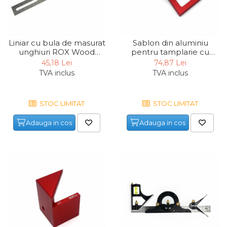
verticala / profesionala
Electropalan & Scripete
Electric
Liniar cu bula de masurat
Sablon din aluminiu
Suport Bormasina
unghiuri ROX Wood
pentru tamplarie cu
153ROX0122, 350 mm
coada de randunica ROX
45,18 Lei
74,87 Lei
Priza & prelungitoare
Wood 153ROX0014
TVA inclus
TVA inclus
electrice
Scule multifunctionale si
accesorii
STOC LIMITAT
STOC LIMITAT
Compresoare de Aer
Adauga in cos
Adauga in cos
Profesionale
Masini de Slefuit Alternative
si Orbitale
Aparate & Invertoare de
Sudura
Rindele Electrice
Generator Curent Electric
Masina debitat metal