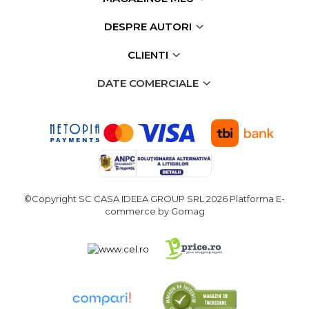
Pamant
DESPRE AUTORI
Accesorii Motoburghie
CLIENTI
Masini Tuns Iarba & Gazon
Site Rotative de Gradina
DATE COMERCIALE
Drujbe & Fierastraie
Telescopice
Garduri electrice animale
Greble
Semanatori
©Copyright SC CASA IDEEA GROUP SRL 2026
Platforma E-
commerce by Gomag
Unelte & utilaje constructii
Mai compactor
Betoniere
Placa compactoare
Roabe