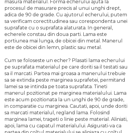
masura materialul. Forma echerului ajuta la
Pistol de Antifonat
procesul de masurare precis al unui unghi drept,
Pistol Pneumatic Pentru
adica de 90 de grade. Cu ajutorul echerului, putem
Silicon
sa verificam corectitudinea sau corespondenta unei
Surubelnita pneumatica si
suprafate cu o suprafata alaturata. In general,
pistol pneumatic de insurubat
echerele constau din doua parti. Lama este
portiunea mai lunga, de obicei din metal. Manerul
Accesorii Scule Pneumatice
este de obicei din lemn, plastic sau metal.
Capsator pneumatic pentru
cuie
Cum se foloseste un echer? Plasati lama echerului
pe suprafata materialul pe care doriti sa il testati sau
Polizoare Pneumatice
sa il marcati. Partea mai groasa a manerului trebuie
sa se extinda peste marginea suprafetei, permitand
Unelte de Gradinarit
lamei sa se intinda pe toata suprafata. Tineti
Pompa Apa Gradina
manerul pozitionat pe marginea materialului. Lama
este acum pozitionata la un unghi de 90 de grade,
Motocoasa si coasa
in comparatie cu marginea. Cautati, apoi, unde doriti
electrica
sa marcati materialul, regland lama. Folosind
Carucioare & Remorca de
marginea lamei, trageti o linie peste material. Aliniati,
Gradina
apoi, lama cu capatul materialului. Asigurati-va ca
Fierastraie de Mana
partea din coltul materialului se aliniaza cu coltul