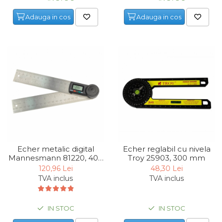
Maturi, Mopuri, Galeti &
Adauga in cos
Adauga in cos
Accesorii
Jucarii
Microscoape
Cantare
Rafturi
Baterii & Acumulatori
Baterii AAA
Baterii AA
Echer metalic digital
Echer reglabil cu nivela
Mannesmann 81220, 400
Troy 25903, 300 mm
Corpuri de Iluminat
mm
120,96 Lei
48,30 Lei
TVA inclus
TVA inclus
Lanterne
Proiectoare
IN STOC
IN STOC
Iluminare Led