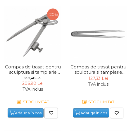
Pompa transfer lichide
Pompa Aer
-20%
Cric Manual
Ulei Hidraulic
Troliu
Palan
Cheie & Adaptor
Dinamometric
Compas de trasat pentru
Compas de trasat pentru
sculptura si tamplarie
sculptura si tamplarie
Carucior Scule
Kirschen 8604150, 150
Kirschen 8600200, 200
259,48 Lei
127,33 Lei
Echipamente de Siguranta
mm
mm
206,90 Lei
TVA inclus
Auto
TVA inclus
Stetoscop Auto
STOC LIMITAT
STOC LIMITAT
Tester Compresie Auto
Adauga in cos
Adauga in cos
Truse reparatii anvelope
Dispozitiv Aerisire &
Schimbare Lichid Frana