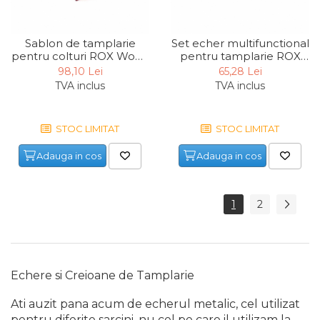
Fierastraie Electrice
Sablon de tamplarie
Set echer multifunctional
Fierastrau cu banda vertical
pentru colturi ROX Wood
pentru tamplarie ROX
Foarfeci Electrice
153ROX0011, 45°
Wood 153ROX0024, 300
98,10 Lei
65,28 Lei
mm, 4 piese
TVA inclus
TVA inclus
Aspiratoare Profesionale &
Industriale
Dezumidificatoare de Aer
STOC LIMITAT
STOC LIMITAT
Profesionale Industriale
Adauga in cos
Adauga in cos
Acumulatori & Incarcatoare
Scule Electrice: Bormasini,
Autofiletante
Statii & Masini Universale de
1
2
Ascutit Scule
Aparate de masurat digitale
& Telemetru laser
Pistoale & Capsatoare
Echere si Creioane de Tamplarie
Electrice pentru Cuie si Capse
Ati auzit pana acum de echerul metalic, cel utilizat
Aparat / dispozitiv ascutit
pentru diferite sarcini, nu cel pe care il utilizam la