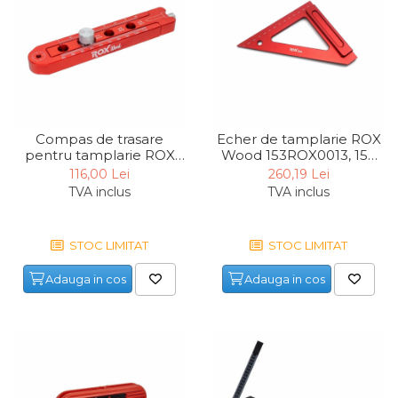
Unelte de Zugravit
Roata de Masurat
Lacate & Incuietori
Scripete Manual
Banc de lucru – tamplarie
Compas de trasare
Echer de tamplarie ROX
pentru tamplarie ROX
Wood 153ROX0013, 150
Transpalet / carucior
Wood 153ROX0165, 352
mm
116,00 Lei
260,19 Lei
transport marfa
mm
TVA inclus
TVA inclus
Perie de Sarma
Capsator Manual
STOC LIMITAT
STOC LIMITAT
Poansoane Cifre & Litere
Adauga in cos
Adauga in cos
Adaptor Unghiular
Bormasina
Nicovala fierarie
Chei
Scari