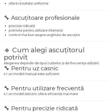
Ascutit Scule
oferă rezultate uniforme
Stetoscop Auto
Chei
Aparate de masurat digitale &
🔧 Ascuțitoare profesionale
Telemetru laser
Tester Compresie Auto
Scari
precizie ridicată
potrivite pentru utilizare intensivă
Pistoale & Capsatoare Electrice
Truse reparatii anvelope
Echipamente de Lucru &
control mai bun asupra unghiului de ascuțire
pentru Cuie si Capse
Protectia Muncii
Dispozitiv Aerisire & Schimbare
🔹 Cum alegi ascuțitorul
Aparat / dispozitiv ascutit lant
Lichid Frana
Multidetector
drujba si accesorii
potrivit
Chingi Auto & Coarde Elastice
Pistol Spuma Poliuretanica
Alegerea depinde de tipul cuțitelor și de frecvența utilizării.
Masini de Ascutit Panza Circular
🔧 Pentru uz casnic
👉 un model manual este suficient
Intretinere & Cosmetica auto
Pistol Silicon (Tub de Silicon)
Accesorii & Echipamente
Spalatorie Auto
🔧 Pentru utilizare frecventă
Scule pentru coloana de
Termometru Infrarosu
esapament
👉 un model electric oferă eficiență mai mare
Masina de taiat beton
Menghina de banc – tamplarie
si alte domenii
🔧 Pentru precizie ridicată
Utilaje tamplarie / prelucrare