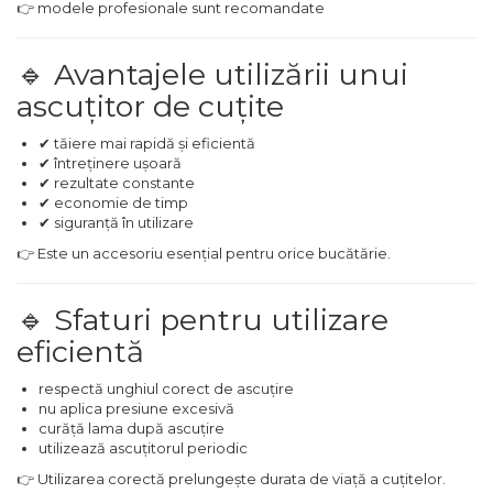
👉 modele profesionale sunt recomandate
lemn
Suruburi si dibluri
🔹 Avantajele utilizării unui
Aeroterme si Ventilatoare
Carlige de Ridicare
ascuțitor de cuțite
Bormasini & Masini de Gaurit
Dispozitive de Taiat si
✔ tăiere mai rapidă și eficientă
Manipulat Sticla
✔ întreținere ușoară
Compresoare Auto
✔ rezultate constante
✔ economie de timp
✔ siguranță în utilizare
Masini de Ascutit Burghie
👉 Este un accesoriu esențial pentru orice bucătărie.
Discuri Fierastrau Circular
🔹 Sfaturi pentru utilizare
eficientă
Dispozitive de taiat polistiren
respectă unghiul corect de ascuțire
Polizoare drepte & accesorii
nu aplica presiune excesivă
curăță lama după ascuțire
utilizează ascuțitorul periodic
Purificatoare de aer
👉 Utilizarea corectă prelungește durata de viață a cuțitelor.