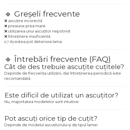
🔹 Greșeli frecvente
❌ ascuțire incorectă
❌ presiune prea mare
❌ utilizarea unui ascuțitor nepotrivit
❌ întreținere insuficientă
👉 Acestea pot deteriora lama.
🔹 Întrebări frecvente (FAQ)
Cât de des trebuie ascuțite cuțitele?
Depinde de frecvența utilizării, dar întreținerea periodică este
recomandată.
Este dificil de utilizat un ascuțitor?
Nu, majoritatea modelelor sunt intuitive.
Pot ascuți orice tip de cuțit?
Depinde de modelul ascuțitorului și de tipul lamei.