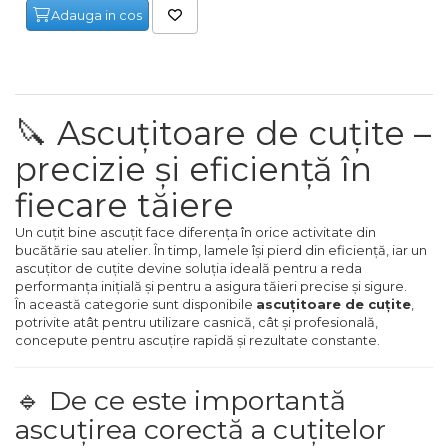
Chei Tubulare
Nivele
Trimmere Iarba & Gazon
Adauga in cos
Capsator pneumatic pentru
Microscoape
Priza & prelungitoare electrice
cuie
Multimetru Digital
Ruleta de Masurat
Motosape
Cantare
Scule multifunctionale si
Polizoare Pneumatice
accesorii
Bara Tractare Auto
Amortizoare Hidraulice
Motoburghie & Foreze de
🔪 Ascuțitoare de cuțite –
Pamant
Rafturi
precizie și eficiență în
Compresoare de Aer
Canistre benzina (combustibil)
Dalta si dornuri
Profesionale
Accesorii Motoburghie
fiecare tăiere
Presa Hidraulica Tinichigerie
Rigla de Masurat Pentru
Un cuțit bine ascuțit face diferența în orice activitate din
Masini de Slefuit Alternative si
Constructii
Masini Tuns Iarba & Gazon
bucătărie sau atelier. În timp, lamele își pierd din eficiență, iar un
Orbitale
Set Pentru Demontat Piulite &
ascuțitor de cuțite devine soluția ideală pentru a reda
performanța inițială și pentru a asigura tăieri precise și sigure.
Suruburi
Scule Unelte Accesorii
Site Rotative de Gradina
În această categorie sunt disponibile
ascuțitoare de cuțite
,
Aparate & Invertoare de Sudura
potrivite atât pentru utilizare casnică, cât și profesională,
Extractor Rulmenti
Unelte de Zugravit
Drujbe & Fierastraie Telescopice
concepute pentru ascuțire rapidă și rezultate constante.
Rindele Electrice
Presa Hidraulica Ondulare
Roata de Masurat
Garduri electrice animale
🔹 De ce este importantă
Generator Curent Electric
Cabluri
ascuțirea corectă a cuțitelor
Lacate & Incuietori
Greble