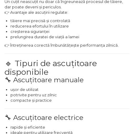
Un cuțit neascuțit nu doar că îngreunează procesul de tăiere,
Masina debitat metal
Pompa transfer lichide
dar poate deveni și periculos.
👉 Avantaje ale ascuțirii regulate:
Scripete Manual
Semanatori
Fierastraie Electrice
Pompa Aer
tăiere mai precisă și controlată
reducerea efortului în utilizare
Banc de lucru – tamplarie
creșterea siguranței
Fierastrau cu banda vertical
Cric Manual
prelungirea duratei de viață a lamei
Transpalet / carucior transport
👉 Întreținerea corectă îmbunătățește performanța zilnică.
Foarfeci Electrice
Ulei Hidraulic
marfa
🔹 Tipuri de ascuțitoare
Aspiratoare Profesionale &
Troliu
Perie de Sarma
disponibile
Industriale
🔧 Ascuțitoare manuale
Palan
Capsator Manual
Dezumidificatoare de Aer
ușor de utilizat
Profesionale Industriale
potrivite pentru uz zilnic
Cheie & Adaptor Dinamometric
Poansoane Cifre & Litere
compacte și practice
Acumulatori & Incarcatoare
Carucior Scule
Adaptor Unghiular Bormasina
Scule Electrice: Bormasini,
🔧 Ascuțitoare electrice
Autofiletante
Echipamente de Siguranta Auto
Nicovala fierarie
rapide și eficiente
Statii & Masini Universale de
ideale pentru utilizare frecventă